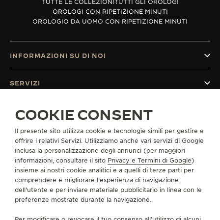
TUTTE LE COLLEZIONI
TUTTI GLI OROLOGI
OROLOGI CON RIPETIZIONE MINUTI
OROLOGIO DA UOMO CON RIPETIZIONE MINUTI
INFORMAZIONI SU DI NOI
SERVIZI
COOKIE CONSENT
CONTATTI
CI SEGUA
Il presente sito utilizza cookie e tecnologie simili per gestire e
offrire i relativi Servizi. Utilizziamo anche vari servizi di Google
inclusa la personalizzazione degli annunci (per maggiori
VAI ALLA PAGINA INSTAGRAM DI JAEGER-LE
VAI ALLA PAGINA LINKEDIN DI JAEGER
VAI ALLA PAGINA FACEBOOK DI J
VAI ALLA PAGINA YOUTUBE 
VAI ALLA PAGINA TWIT
VAI ALLA PAGINA 
informazioni, consultare il sito
Privacy e Termini di Google
)
insieme ai nostri cookie analitici e a quelli di terze parti per
ISCRIVERSI ALLA NEWSLETTER
comprendere e migliorare l'esperienza di navigazione
dell'utente e per inviare materiale pubblicitario in linea con le
preferenze mostrate durante la navigazione.
Per modificare o revocare il tuo consenso all’utilizzo di alcuni