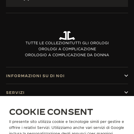
TUTTE LE COLLEZIONI
TUTTI GLI OROLOGI
OROLOGI A COMPLICAZIONE
OROLOGIO A COMPLICAZIONE DA DONNA
INFORMAZIONI SU DI NOI
SERVIZI
COOKIE CONSENT
CONTATTI
CI SEGUA
Il presente sito utilizza cookie e tecnologie simili per gestire e
offrire i relativi Servizi. Utilizziamo anche vari servizi di Google
inclusa la personalizzazione degli annunci (per maggiori