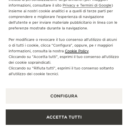
VAI ALLA PAGINA INSTAGRAM DI JAEGER-LE
VAI ALLA PAGINA LINKEDIN DI JAEGER
VAI ALLA PAGINA FACEBOOK DI J
VAI ALLA PAGINA YOUTUBE 
VAI ALLA PAGINA TWIT
VAI ALLA PAGINA 
informazioni, consultare il sito
Privacy e Termini di Google
)
insieme ai nostri cookie analitici e a quelli di terze parti per
ISCRIVERSI ALLA NEWSLETTER
comprendere e migliorare l'esperienza di navigazione
dell'utente e per inviare materiale pubblicitario in linea con le
preferenze mostrate durante la navigazione.
Per modificare o revocare il tuo consenso all’utilizzo di alcuni
STAMPA
o di tutti i cookie, clicca “Configura”, oppure, pe r maggiori
informazioni, consulta la nostra
Cookie Policy
.
POLICY SULLA PRIVACY
Cliccando su “Accetta tutti”, esprimi il tuo consenso all’utilizzo
CONDIZIONI D'USO
dei cookie sopraindicati.
CONDIZIONI DI VENDITA
Cliccando su “Rifiuta tutti”, esprimi il tuo consenso soltanto
INFORMATIVA SUI COOKIE
all’utilizzo dei cookie tecnici.
DICHIARAZIONE DI ACCESSIBILITÀ - WCAG
GESTISCI LA MIA ACCESSIBILITÀ
MODULO DI RECESSO
CONFIGURA
COPYRIGHT JAEGER-LECOULTRE 2026
VERSIONE 102.34.2
ACCETTA TUTTI
BISOGNO DI AIUTO?