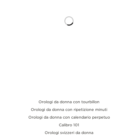
THE SOUND MAKER
THE STELLAR ODYSSEY
THE PRECISION PIONEER
VEDERE TUTTI GLI EVENTI
Orologi da donna con tourbillon
Orologi da donna con ripetizione minuti
Orologi da donna con calendario perpetuo
Calibro 101
Orologi svizzeri da donna