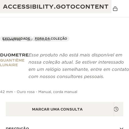
ACCESSIBILITY.GOTOCONTENT
EXCLUSIVIDADE
FORA DA COLEÇÃO
DUOMETRE
REF. Q604242J
DUOMETRE
Esse produto não está mais disponível em
THE GOLDEN RATIO MUSICAL SHOW
EXCELÊNCIA: MAIS DE 190 ANOS
QUANTIÈME
nossa coleção atual. Se estiver interessado
LUNAIRE
O REVERSO 1931 CAFÉ
em um relógio semelhante, entre em contato
CRIATIVIDADE: MAIS DE 430 PATENTES
com nossos consultores pessoais.
GARANTIA JAEGER-LECOULTRE
ENGENHOSIDADE: MAIS DE 1400 CALIBRES
42 mm - Ouro rosa - Manual, corda manual
GARANTIA DO RELÓGIO
A EXPOSIÇÃO THE PERPETUAL
DOMÍNIO: 108 OFÍCIOS
TIMEKEEPER
GARANTIA DO ATMOS
MARCAR UMA CONSULTA
THE DREAM SHAPER
THE REVERSO STORIES
DESCRIÇÃO