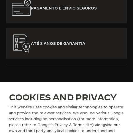
PAGAMENTO E ENVIO SEGUROS
ATÉ 8 ANOS DE GARANTIA
TODAS AS COLEÇÕES
DUOMETRE
REF. Q604242J
COOKIES AND PRIVACY
This website uses cookies and similar technologies to operate
and provide the relevant services. We also use various Google
SOBRE NÓS
services including ad personalisation (for more information,
please refer to
Google's Privacy & Terms site
) alongside our
own and third party analytical cookies to understand and
SERVIÇOS