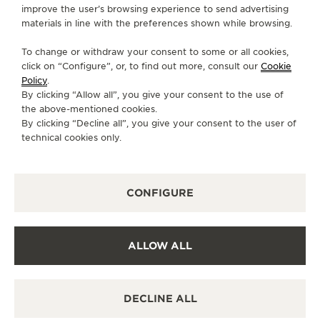
improve the user’s browsing experience to send advertising
materials in line with the preferences shown while browsing.
FALE CONOSCO
To change or withdraw your consent to some or all cookies,
SIGA-NOS
click on “Configure”, or, to find out more, consult our
Cookie
Policy
.
By clicking “Allow all”, you give your consent to the use of
IR PARA A PÁGINA DO INSTAGRAM DA JAEG
IR PARA A PÁGINA DO LINKEDIN DA JA
IR PARA A PÁGINA DO FACEBOOK 
IR PARA A PÁGINA DO YOUT
IR PARA A PÁGINA DO 
VÁ PARA A PÁGINA
the above-mentioned cookies.
By clicking “Decline all”, you give your consent to the user of
ASSINAR A NEWSLETTER
technical cookies only.
CONFIGURE
IMPRENSA
POLÍTICA DE PRIVACIDADE
ALLOW ALL
TERMOS DE UTILIZAÇÃO
DECLARAÇÃO DE ACESSIBILIDADE - WCAG
GERENCIAR A MINHA ACESSIBILIDADE
DECLINE ALL
FORMULÁRIO DE CANCELAMENTO
COPYRIGHT JAEGER-LECOULTRE 2026