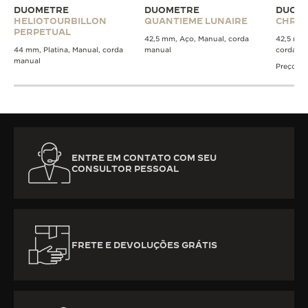
DUOMETRE
DUOMETRE
DUOM
HELIOTOURBILLON
QUANTIEME LUNAIRE
CHRO
PERPETUAL
42,5 mm, Aço, Manual, corda
42,5 mm,
44 mm, Platina, Manual, corda
manual
corda m
manual
Preço di
ENTRE EM CONTATO COM SEU
CONSULTOR PESSOAL
FRETE E DEVOLUÇÕES GRÁTIS