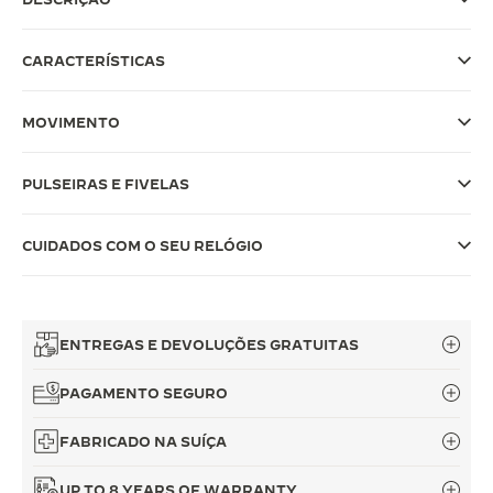
THE SOUND MAKER
CARACTERÍSTICAS
A ODISSEIA ESTELAR
MOVIMENTO
THE PRECISION PIONEER
VER TODOS OS EVENTOS
PULSEIRAS E FIVELAS
CUIDADOS COM O SEU RELÓGIO
ENTREGAS E DEVOLUÇÕES GRATUITAS
PAGAMENTO SEGURO
FABRICADO NA SUÍÇA
UP TO 8 YEARS OF WARRANTY