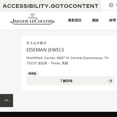
ACCESSIBILITY.GOTOCONTENT
給我們發電子郵件
專賣店
電子期刊
最新資訊
腕錶
錶帶
官方合作夥伴
EISEMAN JEWELS
黃金比例音樂表演
卓越工藝：逾 190 年歷史
NorthPark Center, 8687 N. Central Expressway, TX
75225 達拉斯 - Texas, 美國
REVERSO 1931 CAFÉ
無限創意：逾 430 項專利
銷售點
積家保養服務
心靈手巧：1400 多種機芯
了解詳情
時計保修
《THE PERPETUAL
精湛工藝：108 種工藝
TIMEKEEPER》展覽
返回頁面頂部
時計保修
《THE DREAM SHAPER》展覽