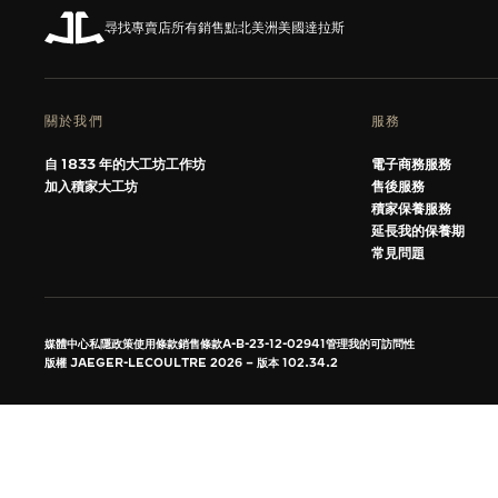
REVERSO 翻轉系列腕錶主題展覽
尋找專賣店
所有銷售點
北美洲
美國
達拉斯
THE SOUND MAKER
STELLAR ODYSSEY
關於我們
服務
THE PRECISION PIONEER
自 1833 年的大工坊工作坊
電子商務服務
加入積家大工坊
售後服務
瀏覽所有精彩活動
積家保養服務
延長我的保養期
常見問題
媒體中心
私隱政策
使用條款
銷售條款
A-B-23-12-02941
管理我的可訪問性
版權 JAEGER-LECOULTRE 2026
版本 102.34.2