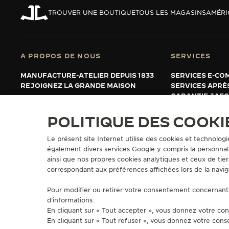
REVERSO, INTEMPORELLE DEPUIS 1931
TROUVER UNE BOUTIQUE
TOUS LES MAGASINS
AMÉRI
LE VIRTUOSE DU SON
L’ODYSSÉE SIDÉRALE
A PROPOS DE NOUS
SERVICES
LE PIONNIER DE LA PRÉCISION
MANUFACTURE-ATELIER DEPUIS 1833
SERVICES E-CO
REJOIGNEZ LA GRANDE MAISON
SERVICES APRÈ
VOIR LES ÉVÉNEMENTS
GARANTIE JAE
PROLONGER MA
FAQ
POLITIQUE DES COOKI
Le présent site Internet utilise des cookies et technologi
également divers services Google y compris la personnali
PRESSE
POLITIQUE DE CONFIDENTIALITÉ
CONDITIONS GÉNÉRALES D'
ainsi que nos propres cookies analytiques et ceux de tier
FICHE RELATIVE AUX QUALITÉS ET CARACTÉRISTIQUES ENVIRONNE
correspondant aux préférences affichées lors de la navig
COPYRIGHT JAEGER-LECOULTRE 2026
VERSION 102.34.2
Pour modifier ou retirer votre consentement concernant 
d’informations.
En cliquant sur « Tout accepter », vous donnez votre con
En cliquant sur « Tout refuser », vous donnez votre cons