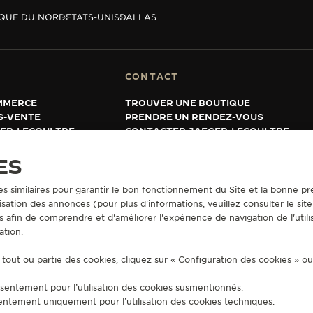
QUE DU NORD
ETATS-UNIS
DALLAS
CONTACT
MMERCE
TROUVER UNE BOUTIQUE
S-VENTE
PRENDRE UN RENDEZ-VOUS
GER-LECOULTRE
CONTACTER JAEGER-LECOULTRE
 GARANTIE
ES
es similaires pour garantir le bon fonctionnement du Site et la bonne pre
sation des annonces (pour plus d'informations, veuillez consulter le sit
UTILISATION
CONDITIONS GÉNÉRALES DE VENTE
POLITIQUE EN MATIÈRE DE
s afin de comprendre et d'améliorer l'expérience de navigation de l'utili
MENTALES
DÉCLARATION D'ACCESSIBILITÉ - WCAG
GÉRER L'ACCESSIBILITÉ
F
ation.
tout ou partie des cookies, cliquez sur « Configuration des cookies » o
sentement pour l’utilisation des cookies susmentionnés.
entement uniquement pour l’utilisation des cookies techniques.