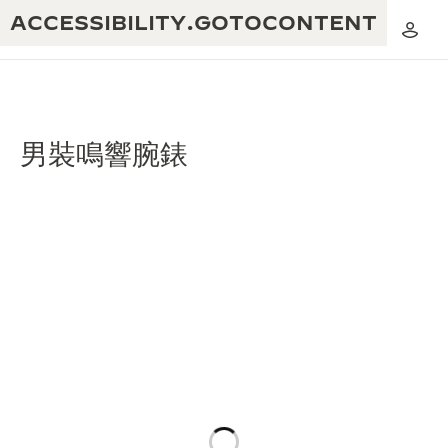
ACCESSIBILITY.GOTOCONTENT
男裝鳴響腕錶
黃金比例音樂表演
卓越工藝：逾 190 年歷史
REVERSO 1931 CAFÉ
無限創意：逾 430 項專利
積家保養服務
心靈手巧：1400 多種機芯
時計保修
《THE PERPETUAL TIMEKEEPER》
精湛工藝：108 種工藝
展覽
時計保修
《THE DREAM SHAPER》展覽
REVERSO 翻轉系列腕錶主題展覽