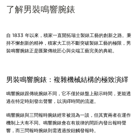
了解男裝鳴響腕錶
自 1833 年以來，積家一直開拓瑞士製錶工藝的創新之路。秉
持不懈創新的精神，積家大工坊不斷突破製錶工藝的極限，男
裝鳴響腕錶正是匯聚傳統匠心與尖端工藝完美的典範。
男裝鳴響腕錶：複雜機械結構的極致演繹
鳴響腕錶跟傳統腕錶不同，它不僅於錶盤上顯示時間，更能透
過在特定時刻發出聲響，以演繹時間的流逝。
鳴響腕錶與三問報時腕錶經常被混為一談，但其實兩者在運作
機制上大有不同。鳴響腕錶會在有規律的間距內發出報時聲
響，而三問報時腕錶則需透過按鈕觸發報時。