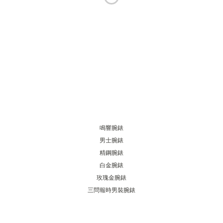
THE SOUND MAKER
STELLAR ODYSSEY
THE PRECISION PIONEER
瀏覽所有精彩活動
鳴響腕錶
男士腕錶
精鋼腕錶
白金腕錶
玫瑰金腕錶
三問報時男裝腕錶