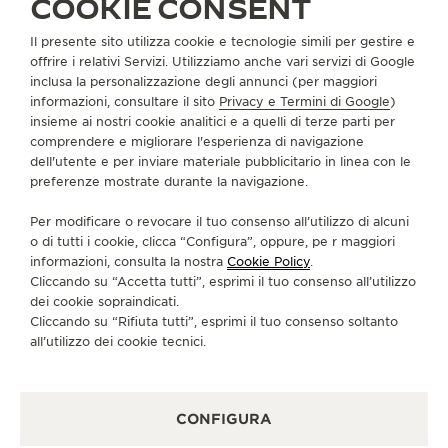
COOKIE CONSENT
CONTATTI
Il presente sito utilizza cookie e tecnologie simili per gestire e
CI SEGUA
offrire i relativi Servizi. Utilizziamo anche vari servizi di Google
inclusa la personalizzazione degli annunci (per maggiori
informazioni, consultare il sito
Privacy e Termini di Google
)
VAI ALLA PAGINA INSTAGRAM DI JAEGER-LE
VAI ALLA PAGINA LINKEDIN DI JAEGER
VAI ALLA PAGINA FACEBOOK DI J
VAI ALLA PAGINA YOUTUBE 
VAI ALLA PAGINA TWIT
VAI ALLA PAGINA 
insieme ai nostri cookie analitici e a quelli di terze parti per
comprendere e migliorare l'esperienza di navigazione
ISCRIVERSI ALLA NEWSLETTER
dell'utente e per inviare materiale pubblicitario in linea con le
preferenze mostrate durante la navigazione.
Per modificare o revocare il tuo consenso all’utilizzo di alcuni
o di tutti i cookie, clicca “Configura”, oppure, pe r maggiori
STAMPA
informazioni, consulta la nostra
Cookie Policy
.
Cliccando su “Accetta tutti”, esprimi il tuo consenso all’utilizzo
POLICY SULLA PRIVACY
dei cookie sopraindicati.
CONDIZIONI D'USO
Cliccando su “Rifiuta tutti”, esprimi il tuo consenso soltanto
CONDIZIONI DI VENDITA
all’utilizzo dei cookie tecnici.
INFORMATIVA SUI COOKIE
GESTISCI LA MIA ACCESSIBILITÀ
MODULO DI RECESSO
CONFIGURA
COPYRIGHT JAEGER-LECOULTRE 2026
VERSIONE 102.34.2