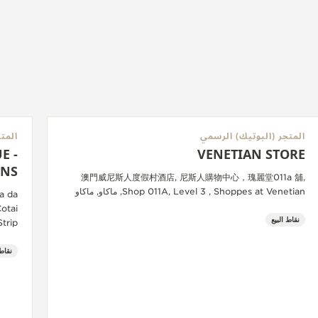
المتجر (البوتيك) الرسمي
المت
E -
VENETIAN STORE
ONS
澳門威尼斯人度假村酒店, 尼斯人購物中心，瑰麗堂011a 舖,
Shop 011A, Level 3 , Shoppes at Venetian, ماكاو, ماكاو
a da
Cotai
نقاط البيع
Strip,, ماكاو, ماك
نقاط 