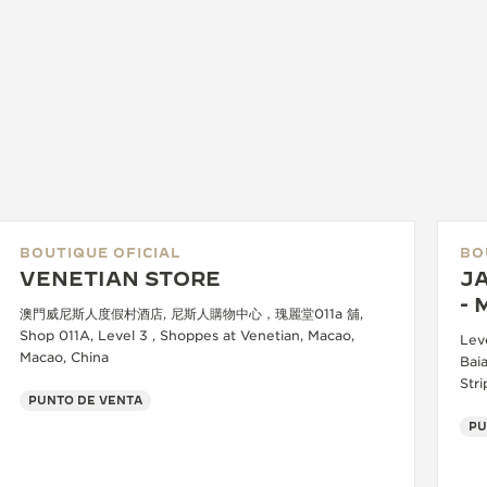
BOUTIQUE OFICIAL
BO
VENETIAN STORE
J
- 
澳門威尼斯人度假村酒店, 尼斯人購物中心，瑰麗堂011a 舖,
Shop 011A, Level 3 , Shoppes at Venetian, Macao,
Lev
Macao, China
Baia
Stri
PUNTO DE VENTA
PU