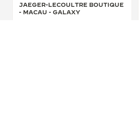
JAEGER-LECOULTRE BOUTIQUE
- MACAU - GALAXY
Shop G121 & G123, Galaxy Macau,, Cotai, Macau,
Macao, Macao, China
COMPROBACIÓN FUNCIONAL - SERVICIO DE REPARACIÓN OFICIAL - PUNTO DE VENTA
+853 2882 5781
MÁS INFORMACIÓN
VOLVER AL PRINCIPIO DE LA PÁGINA
ENCONTRAR UNA BOUTIQUE
TODAS LAS TIENDAS
ASI