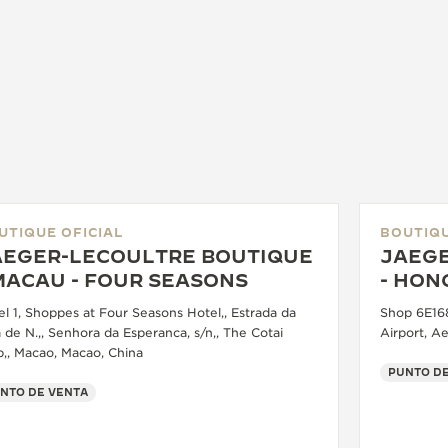
UTIQUE OFICIAL
BOUTIQU
AEGER-LECOULTRE BOUTIQUE
JAEGE
MACAU - FOUR SEASONS
- HON
el 1, Shoppes at Four Seasons Hotel,, Estrada da
Shop 6E168
 de N.,, Senhora da Esperanca, s/n,, The Cotai
Airport, A
p,, Macao, Macao, China
PUNTO DE
NTO DE VENTA