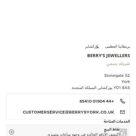
بريطانيا العظمى
يوركشاير
BERRY'S JEWELLERS
شريك رسمي
52 Stonegate
York
YO1 8AS يوركشاير, المملكة المتحدة
+44 01904 65410
CUSTOMERSERVICE@BERRYSYORK.CO.UK
الخدمات المتاحة
نقاط البيع
اكتشف الأناقة الخالدة في وجهة ساعات متميزة.