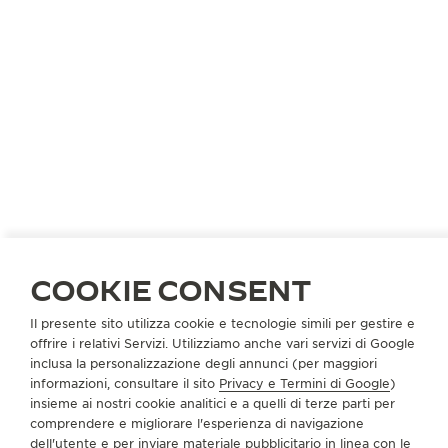
GRAN BRETAGNA
YORKSHIRE
BERRY'S JEWELLERS
COOKIE CONSENT
PARTNER UFFICIALE
Il presente sito utilizza cookie e tecnologie simili per gestire e
offrire i relativi Servizi. Utilizziamo anche vari servizi di Google
52 Stonegate
inclusa la personalizzazione degli annunci (per maggiori
York
informazioni, consultare il sito
Privacy e Termini di Google
)
YO1 8AS Yorkshire, Regno Unito
insieme ai nostri cookie analitici e a quelli di terze parti per
comprendere e migliorare l'esperienza di navigazione
+44 01904 65410
dell'utente e per inviare materiale pubblicitario in linea con le