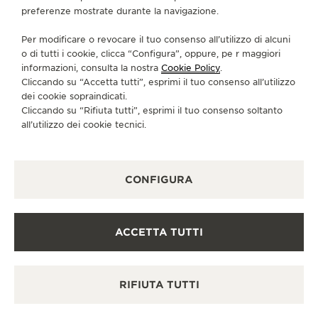
preferenze mostrate durante la navigazione.
CUSTOMERSERVICE@BERRYSYORK.CO.UK
SERVIZI DISPONIBILI
Per modificare o revocare il tuo consenso all’utilizzo di alcuni
o di tutti i cookie, clicca “Configura”, oppure, pe r maggiori
PUNTO VENDITA
Scopra un’eleganza senza tempo in una destinazione
informazioni, consulta la nostra
Cookie Policy
.
orologiera di prim’ordine.
Cliccando su “Accetta tutti”, esprimi il tuo consenso all’utilizzo
dei cookie sopraindicati.
Cliccando su “Rifiuta tutti”, esprimi il tuo consenso soltanto
all’utilizzo dei cookie tecnici.
ALTRE BOUTIQUE UFFICIALI E
PARTNER
CONFIGURA
VEDERE TUTTE LE BOUTIQUE
ACCETTA TUTTI
RIFIUTA TUTTI