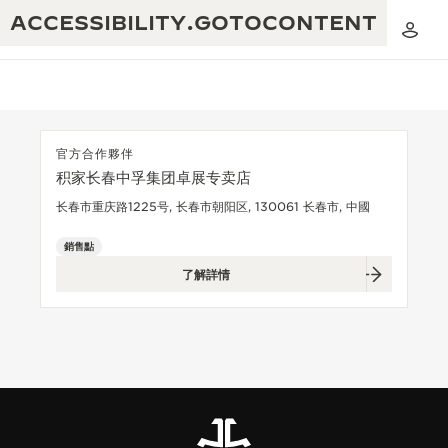
ACCESSIBILITY.GOTOCONTENT
官方合作夥伴
积家长春中孚集团卓展专卖店
黃金比例音樂表演
卓越工藝：逾 190 年歷史
长春市重庆路1225号, 长春市朝阳区, 130061 长春市, 中國
REVERSO 1931 CAFÉ
無限創意：逾 430 項專利
銷售點
了解詳情
積家保養服務
心靈手巧：1400 多種機芯
時計保修
《THE PERPETUAL TIMEKEEPER》
精湛工藝：108 種工藝
展覽
時計保修
《THE DREAM SHAPER》展覽
REVERSO 翻轉系列腕錶主題展覽