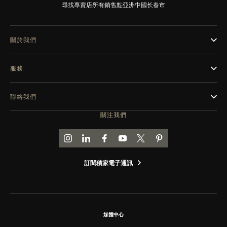
尋找專賣店
所有銷售點
亞洲
中國
长春市
THE SOUND MAKER
STELLAR ODYSSEY
關於我們
THE PRECISION PIONEER
服務
瀏覽所有精彩活動
聯絡我們
關注我們
前往積家 INSTAGRAM 頁面
前往積家 LINKEDIN 頁面
前往積家 FACEBOOK 頁面
前往積家 YOUTUBE 頁面
前往積家推特頁面
前往積家 PINTEREST
訂閱積家電子通訊
媒體中心