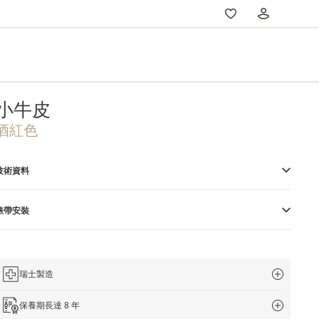
小牛皮
酒紅色
技術資料
錶帶安裝
瑞士製造
保養期長達 8 年