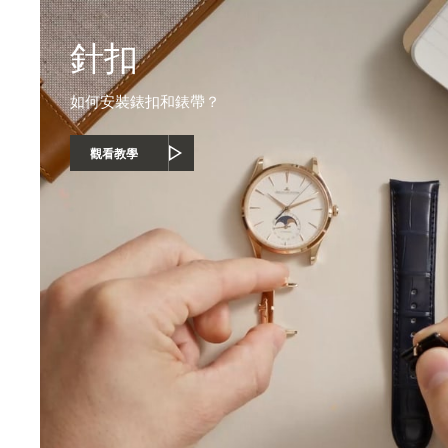
針扣
如何安裝錶扣和錶帶？
觀看教學