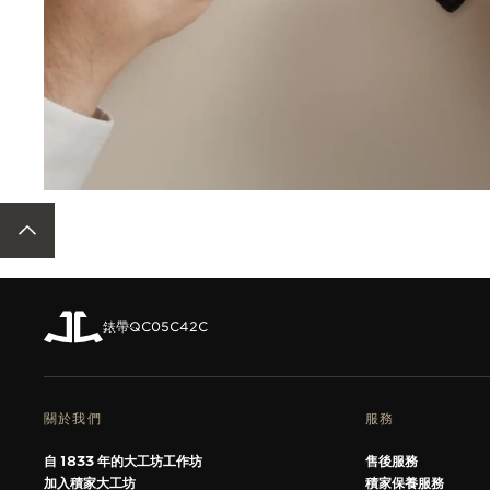
返回頁面頂部
錶帶
QC05C42C
關於我們
服務
自 1833 年的大工坊工作坊
售後服務
加入積家大工坊
積家保養服務