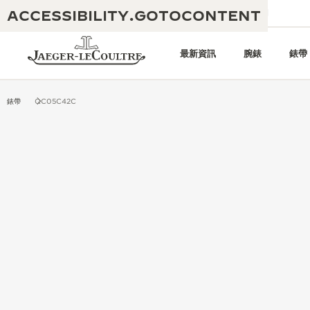
ACCESSIBILITY.GOTOCONTENT
給我們發電子郵件
專賣店
電子期刊
最新資訊
腕錶
錶帶
錶帶
QC05C42C
黃金比例音樂表演
卓越工藝：逾 190 年歷史
REVERSO 1931 CAFÉ
無限創意：逾 430 項專利
積家保養服務
心靈手巧：1400 多種機芯
時計保修
《THE PERPETUAL
精湛工藝：108 種工藝
TIMEKEEPER》展覽
時計保修
《THE DREAM SHAPER》展覽