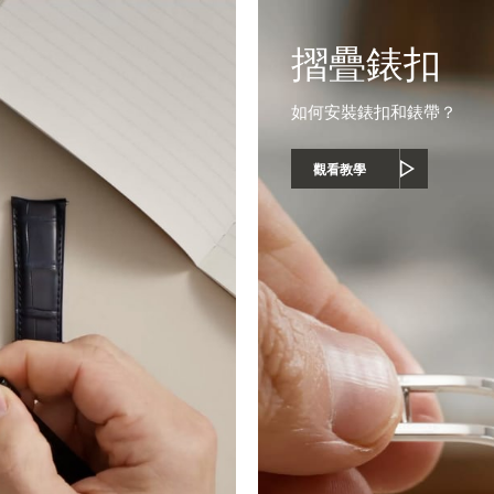
摺疊錶扣
如何安裝錶扣和錶帶？
觀看教學