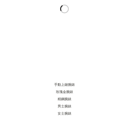
THE SOUND MAKER
STELLAR ODYSSEY
THE PRECISION PIONEER
瀏覽所有精彩活動
手動上鏈腕錶
玫瑰金腕錶
精鋼腕錶
男士腕錶
女士腕錶