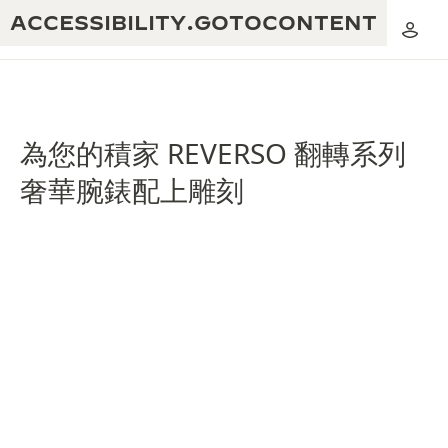
ACCESSIBILITY.GOTOCONTENT
為您的積家 REVERSO 翻轉系列
奢華腕錶配上雕刻
黃金比例音樂表演
卓越工藝：逾 190 年歷史
REVERSO 1931 CAFÉ
無限創意：逾 430 項專利
積家保養服務
心靈手巧：1400 多種機芯
時計保修
《THE PERPETUAL TIMEKEEPER》
精湛工藝：108 種工藝
展覽
時計保修
《THE DREAM SHAPER》展覽
REVERSO 翻轉系列腕錶主題展覽