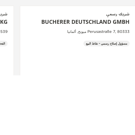
شريك رسمي
شري
 KG
BUCHERER DEUTSCHLAND GMBH
Perusastraße 7, 80333 ميونخ, ألمانيا
, 80539
مسؤول إصلاح رسمي - نقاط البيع
الفح
شاهد المزيد