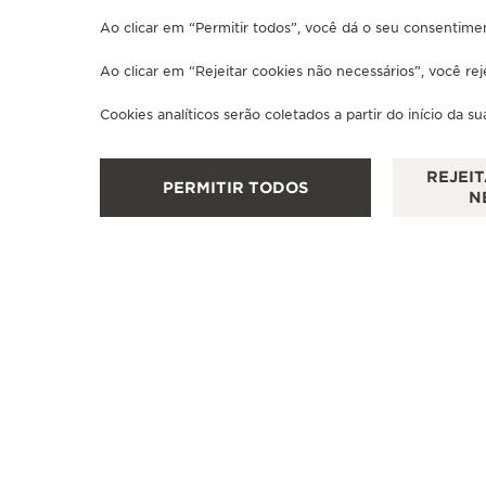
Ao clicar em “Permitir todos”, você dá o seu consentimen
Ao clicar em “Rejeitar cookies não necessários”, você re
Cookies analíticos serão coletados a partir do início da s
REJEI
PERMITIR TODOS
N
BOUTIQUE OFICIAL
JAEGER-LECOULTRE BOUTIQUE
- MUNICH
Maximilianstrasse 24, 80539 Munique, Alemanha
VERIFICAÇÃO FUNCIONAL - PONTO DE VENDAS
+49 89 203 04 99 10
VER MAIS