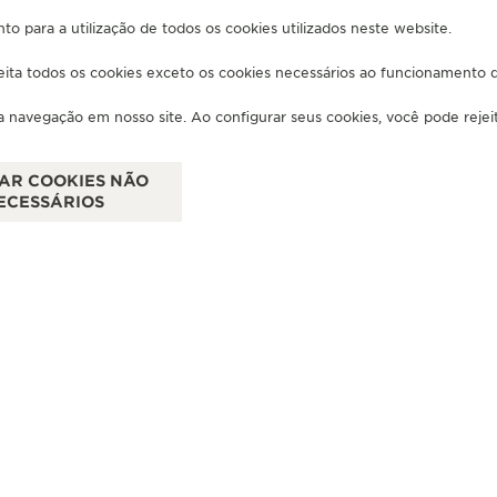
to para a utilização de todos os cookies utilizados neste website.
PARCEIRO OFICIAL
PA
jeita todos os cookies exceto os cookies necessários ao funcionamento 
BUCHERER DEUTSCHLAND
G
GMBH
Max
ua navegação em nosso site. Ao configurar seus cookies, você pode rejeita
Perusastraße 7, 80333 Munique, Alemanha
VE
TAR COOKIES NÃO
REPARADOR OFICIAL - PONTO DE VENDAS
ECESSÁRIOS
VER MAIS