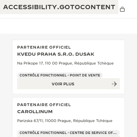
ACCESSIBILITY.GOTOCONTENT
PARTENAIRE OFFICIEL
KVEDU PRAHA S.R.O. DUSAK
THE GOLDEN RATIO MUSICAL SHOW
EXCELLENCE : PLUS DE 190 ANS
Na Prikope 17, 110 00 Prague, République Tchèque
THE REVERSO 1931 CAFÉ
CRÉATIVITÉ : PLUS DE 430 BREVETS
CONTRÔLE FONCTIONNEL - POINT DE VENTE
VOIR PLUS
GARANTIE JAEGER-LECOULTRE
INGÉNIOSITÉ : PLUS DE 1 400 CALIBRES
GARANTIE DES MONTRES
EXPOSITION « THE PERPETUAL
SAVOIR-FAIRE : 108 MÉTIERS
PARTENAIRE OFFICIEL
TIMEKEEPER »
GARANTIE ATMOS
CAROLLINUM
EXPOSITION « THE DREAM SHAPER »
Parizska 67/11, 11000 Prague, République Tchèque
REVERSO, INTEMPORELLE DEPUIS 1931
CONTRÔLE FONCTIONNEL - CENTRE DE SERVICE OFFICIEL - POINT DE VENTE