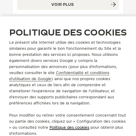
VOIR PLUS
LE VIRTUOSE DU SON
L’ODYSSÉE SIDÉRALE
POLITIQUE DES COOKIES
LE PIONNIER DE LA PRÉCISION
Le présent site Internet utilise des cookies et technologies
VOIR LES ÉVÉNEMENTS
similaires pour garantir le bon fonctionnement du Site et la
bonne prestation des services ici proposes. Nous utilisons
TROUVER UNE BOUTIQUE
TOUS LES MAGASINS
EUROPE
également divers services Google y compris la
RÉPUBLIQUE TCHÈQUE
PRAGUE
personnalisation des annonces (pour plus d'informations,
veuillez consulter le site
Confidentialité et conditions
d'utilisation de Google
) ainsi que nos propres cookies
analytiques et ceux de tiers afin de comprendre et
A PROPOS DE NOUS
d'améliorer l'expérience de navigation de l'utilisateur, et
d'envoyer des supports publicitaires correspondant aux
préférences affichées lors de la navigation.
SERVICES
Pour modifier ou retirer votre consentement concernant tout
CONTACT
ou partie des cookies, cliquez sur « Configuration des cookies
» ou consultez notre
Politique des cookies
pour obtenir plus
SUIVEZ-NOUS
d’informations.