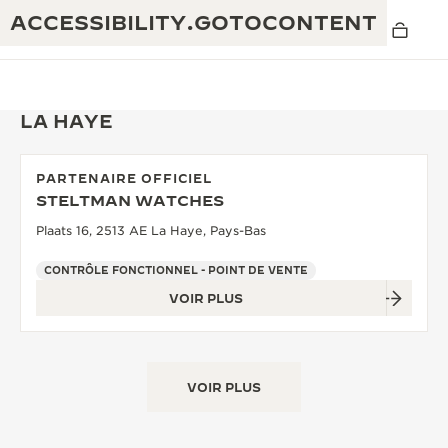
ACCESSIBILITY.GOTOCONTENT
LA HAYE
PARTENAIRE OFFICIEL
THE GOLDEN RATIO MUSICAL SHOW
STELTMAN WATCHES
EXCELLENCE : PLUS DE 190 ANS
Plaats 16, 2513 AE La Haye, Pays-Bas
THE REVERSO 1931 CAFÉ
CRÉATIVITÉ : PLUS DE 430 BREVETS
CONTRÔLE FONCTIONNEL - POINT DE VENTE
GARANTIE JAEGER-LECOULTRE
INGÉNIOSITÉ : PLUS DE 1 400 CALIBRES
VOIR PLUS
GARANTIE DES MONTRES
EXPOSITION « THE PERPETUAL
SAVOIR-FAIRE : 108 MÉTIERS
TIMEKEEPER »
GARANTIE ATMOS
VOIR PLUS
EXPOSITION « THE DREAM SHAPER »
REVERSO, INTEMPORELLE DEPUIS 1931