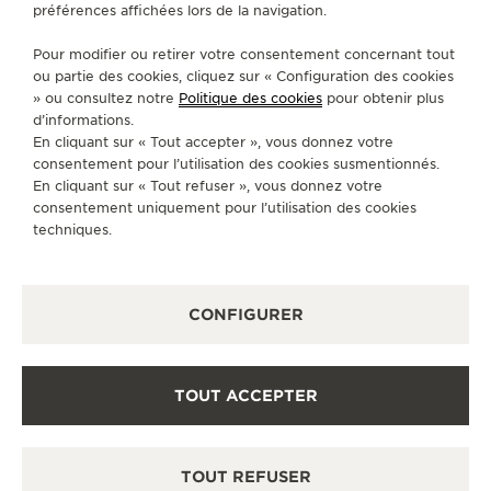
préférences affichées lors de la navigation.
SERVICES
Pour modifier ou retirer votre consentement concernant tout
CONTACT
ou partie des cookies, cliquez sur « Configuration des cookies
» ou consultez notre
Politique des cookies
pour obtenir plus
SUIVEZ-NOUS
d’informations.
En cliquant sur « Tout accepter », vous donnez votre
consentement pour l’utilisation des cookies susmentionnés.
ACCÉDER À LA PAGE INSTAGRAM DE JAEGER
ACCÉDER À LA PAGE LINKEDIN DE JAE
ALLER SUR LA PAGE JAEGER-LEC
ACCÉDER À LA PAGE YOUTUB
ALLER SUR LA PAGE TW
ALLER SUR LA PAG
En cliquant sur « Tout refuser », vous donnez votre
consentement uniquement pour l’utilisation des cookies
S'INSCRIRE À LA NEWSLETTER
techniques.
CONFIGURER
PRESSE
POLITIQUE DE CONFIDENTIALITÉ
TOUT ACCEPTER
CONDITIONS GÉNÉRALES D'UTILISATION
CONDITIONS GÉNÉRALES DE VENTE
GÉRER L'ACCESSIBILITÉ
TOUT REFUSER
FORMULAIRE DE RÉTRACTATION