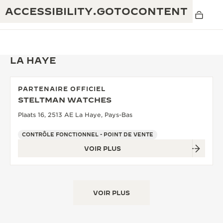
ACCESSIBILITY.GOTOCONTENT
LA HAYE
PARTENAIRE OFFICIEL
THE GOLDEN RATIO MUSICAL SHOW
STELTMAN WATCHES
EXCELLENCE : PLUS DE 190 ANS
Plaats 16, 2513 AE La Haye, Pays-Bas
THE REVERSO 1931 CAFÉ
CRÉATIVITÉ : PLUS DE 430 BREVETS
CONTRÔLE FONCTIONNEL - POINT DE VENTE
GARANTIE JAEGER-LECOULTRE
INGÉNIOSITÉ : PLUS DE 1 400 CALIBRES
VOIR PLUS
GARANTIE DES MONTRES
EXPOSITION « THE PERPETUAL
SAVOIR-FAIRE : 108 MÉTIERS
TIMEKEEPER »
GARANTIE ATMOS
VOIR PLUS
EXPOSITION « THE DREAM SHAPER »
REVERSO, INTEMPORELLE DEPUIS 1931