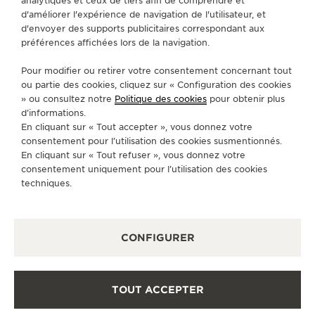
analytiques et ceux de tiers afin de comprendre et
SERVICES
d'améliorer l'expérience de navigation de l'utilisateur, et
d'envoyer des supports publicitaires correspondant aux
préférences affichées lors de la navigation.
CONTACT
Pour modifier ou retirer votre consentement concernant tout
SUIVEZ-NOUS
ou partie des cookies, cliquez sur « Configuration des cookies
» ou consultez notre
Politique des cookies
pour obtenir plus
ACCÉDER À LA PAGE INSTAGRAM DE JAEGER
ACCÉDER À LA PAGE LINKEDIN DE JAE
ALLER SUR LA PAGE JAEGER-LEC
ACCÉDER À LA PAGE YOUTUB
ALLER SUR LA PAGE TW
ALLER SUR LA PAG
d’informations.
En cliquant sur « Tout accepter », vous donnez votre
S'INSCRIRE À LA NEWSLETTER
consentement pour l’utilisation des cookies susmentionnés.
En cliquant sur « Tout refuser », vous donnez votre
consentement uniquement pour l’utilisation des cookies
techniques.
PRESSE
CONFIGURER
POLITIQUE DE CONFIDENTIALITÉ
CONDITIONS GÉNÉRALES D'UTILISATION
CONDITIONS GÉNÉRALES DE VENTE
POLITIQUE EN MATIÈRE DE COOKIES
TOUT ACCEPTER
FICHE RELATIVE AUX QUALITÉS ET CARACTÉRISTIQUES
ENVIRONNEMENTALES