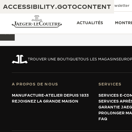
ACCESSIBILITY.GOTOCONTENT
Contactez-nous
Boutiques
Newsletter
ACTUALITÉS
MONTR
RETOUR EN HAUT DE LA PAGE
TROUVER UNE BOUTIQUE
TOUS LES MAGASINS
EUROP
THE GOLDEN RATIO MUSICAL SHOW
EXCELLENCE : PLUS DE 190 ANS
THE REVERSO 1931 CAFÉ
CRÉATIVITÉ : PLUS DE 430 BREVETS
A PROPOS DE NOUS
SERVICES
GARANTIE JAEGER-LECOULTRE
INGÉNIOSITÉ : PLUS DE 1 400 CALIBRES
MANUFACTURE-ATELIER DEPUIS 1833
SERVICES E-CO
GARANTIE DES MONTRES
REJOIGNEZ LA GRANDE MAISON
EXPOSITION « THE PERPETUAL
SERVICES APRÈ
SAVOIR-FAIRE : 108 MÉTIERS
GARANTIE JAE
TIMEKEEPER »
GARANTIE ATMOS
PROLONGER MA
FAQ
EXPOSITION « THE DREAM SHAPER »