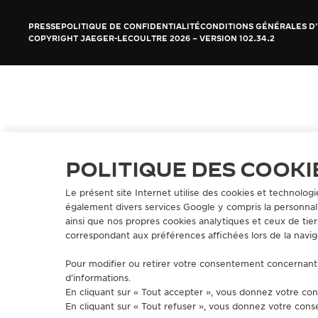
REVERSO, INTEMPORELLE DEPUIS 1931
PRESSE
POLITIQUE DE CONFIDENTIALITÉ
CONDITIONS GÉNÉRALES D'
LE VIRTUOSE DU SON
COPYRIGHT JAEGER-LECOULTRE 2026
VERSION 102.34.2
L’ODYSSÉE SIDÉRALE
LE PIONNIER DE LA PRÉCISION
VOIR LES ÉVÉNEMENTS
POLITIQUE DES COOKI
Le présent site Internet utilise des cookies et technologi
également divers services Google y compris la personnali
ainsi que nos propres cookies analytiques et ceux de tier
correspondant aux préférences affichées lors de la navig
Pour modifier ou retirer votre consentement concernant 
d’informations.
En cliquant sur « Tout accepter », vous donnez votre con
En cliquant sur « Tout refuser », vous donnez votre cons