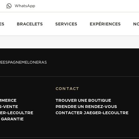
WhatsApp
ES
BRACELETS
SERVICES
EXPÉRIENCES
N
E
ESPAGNE
MELONERAS
CONTACT
MMERCE
TROUVER UNE BOUTIQUE
S-VENTE
PRENDRE UN RENDEZ-VOUS
GER-LECOULTRE
CONTACTER JAEGER-LECOULTRE
 GARANTIE