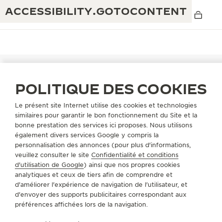
ACCESSIBILITY.GOTOCONTENT
POLITIQUE DES COOKIES
THE GOLDEN RATIO MUSICAL SHOW
EXCELLENCE : PLUS DE 190 ANS
Le présent site Internet utilise des cookies et technologies
TROUVER UNE BOUTIQUE
TOUS LES MAGASINS
EUROPE
similaires pour garantir le bon fonctionnement du Site et la
THE REVERSO 1931 CAFÉ
ESPAGNE
MELONERAS
CRÉATIVITÉ : PLUS DE 430 BREVETS
bonne prestation des services ici proposes. Nous utilisons
également divers services Google y compris la
GARANTIE JAEGER-LECOULTRE
INGÉNIOSITÉ : PLUS DE 1 400 CALIBRES
personnalisation des annonces (pour plus d'informations,
A PROPOS DE NOUS
veuillez consulter le site
Confidentialité et conditions
GARANTIE DES MONTRES
EXPOSITION « THE PERPETUAL
SAVOIR-FAIRE : 108 MÉTIERS
d'utilisation de Google
) ainsi que nos propres cookies
TIMEKEEPER »
analytiques et ceux de tiers afin de comprendre et
GARANTIE ATMOS
SERVICES
d'améliorer l'expérience de navigation de l'utilisateur, et
EXPOSITION « THE DREAM SHAPER »
d'envoyer des supports publicitaires correspondant aux
préférences affichées lors de la navigation.
CONTACT
REVERSO, INTEMPORELLE DEPUIS 1931