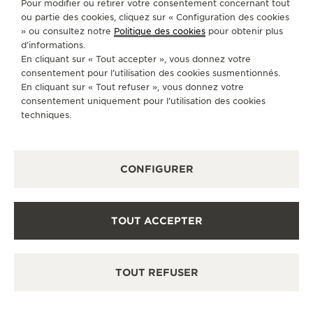
Pour modifier ou retirer votre consentement concernant tout
SUIVEZ-NOUS
ou partie des cookies, cliquez sur « Configuration des cookies
LE VIRTUOSE DU SON
» ou consultez notre
Politique des cookies
pour obtenir plus
ACCÉDER À LA PAGE INSTAGRAM DE JAEGER
ACCÉDER À LA PAGE LINKEDIN DE JAE
ALLER SUR LA PAGE JAEGER-LEC
ACCÉDER À LA PAGE YOUTUB
ALLER SUR LA PAGE TW
ALLER SUR LA PAG
d’informations.
L’ODYSSÉE SIDÉRALE
En cliquant sur « Tout accepter », vous donnez votre
S'INSCRIRE À LA NEWSLETTER
consentement pour l’utilisation des cookies susmentionnés.
LE PIONNIER DE LA PRÉCISION
En cliquant sur « Tout refuser », vous donnez votre
consentement uniquement pour l’utilisation des cookies
VOIR LES ÉVÉNEMENTS
techniques.
PRESSE
CONFIGURER
POLITIQUE DE CONFIDENTIALITÉ
CONDITIONS GÉNÉRALES D'UTILISATION
CONDITIONS GÉNÉRALES DE VENTE
POLITIQUE EN MATIÈRE DE COOKIES
TOUT ACCEPTER
FICHE RELATIVE AUX QUALITÉS ET CARACTÉRISTIQUES
ENVIRONNEMENTALES
DÉCLARATION D'ACCESSIBILITÉ - WCAG
GÉRER L'ACCESSIBILITÉ
TOUT REFUSER
FORMULAIRE DE RÉTRACTATION
COPYRIGHT JAEGER-LECOULTRE 2026
VERSION 102.34.2