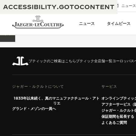
ACCESSIBILITY.GOTOCONTENT
メールでのお問い合わせ
ブティック
ニュース
ニュース
タイムピース
ページの先頭に戻る
ブティックのご検索はこちら
ブティック全店舗一覧
ヨーロッパ
ス
THE GOLDEN RATIO MUSICAL SHOW
卓越性：190年以上の伝統
-黄金比を讃える音楽祭-
創造性：430件以上の特許
レベルソ 1931 カフェ
ジャガー・ルクルトについて
サービス
ジャガー・ルクルト保証
創意工夫：1,400以上のキャリバー
1833年以来続く、真のマニュファクチュール・アト
オンラインブティッ
タイムピース保証
リエ
アフターサービス（
熟練技巧：108の技巧
グランド・メゾンの一員へ
ジャガー・ルクルト
「THE PERPETUAL TIMEKEEPER」展
アトモスの保証
保証期間を延長する
よくあるご質問
THE DREAM SHAPER