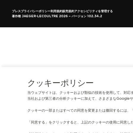
レベルソ・ストーリー
プレス
プライバシーポリシー
利用規約
販売規約
アクセシビリティを管理する
THE SOUND MAKER（サウンドメーカ
著作権 JAEGER-LECOULTRE 2026
バージョン 102.34.2
ー）
ステラー・オデッセイ
プレシジョン・パイオニア
イベントの一覧はこちら
クッキーポリシー
当ウェブサイトは、クッキーおよび類似の技術を使用して、対応
当社および第三者の分析クッキーに加えて、さまざまなGoogle
クッキーの一部またはすべての同意を変更または撤回するには、
「同意する」をクリックすると、上記のクッキーの使用に同意し