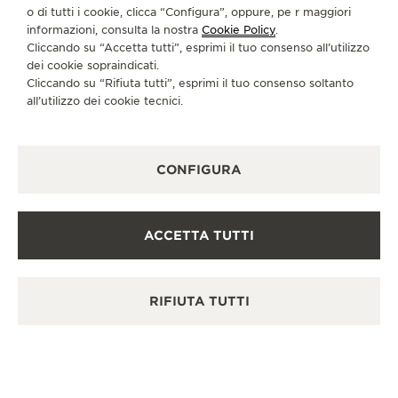
LUNEDÌ
10:00 - 23:00
o di tutti i cookie, clicca “Configura”, oppure, pe r maggiori
informazioni, consulta la nostra
Cookie Policy
.
MARTEDÌ
10:00 - 23:00
Cliccando su “Accetta tutti”, esprimi il tuo consenso all’utilizzo
MERCOLEDÌ
10:00 - 23:00
dei cookie sopraindicati.
Cliccando su “Rifiuta tutti”, esprimi il tuo consenso soltanto
GIOVEDÌ
10:00 - 23:00
all’utilizzo dei cookie tecnici.
VENERDÌ
Chiuso
SABATO
Chiuso
CONFIGURA
DOMENICA
10:00 - 23:00
SERVIZI DISPONIBILI
ACCETTA TUTTI
PUNTO VENDITA
Scopra un’eleganza senza tempo in una destinazione
orologiera di prim’ordine.
RIFIUTA TUTTI
ALTRE BOUTIQUE UFFICIALI E
PARTNER
VEDERE TUTTE LE BOUTIQUE