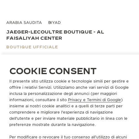
ARABIA SAUDITA
RIYAD
JAEGER-LECOULTRE BOUTIQUE - AL
FAISALIYAH CENTER
BOUTIQUE UFFICIALE
King Fahad Road, Al Faisaliyah Center
Ground Floor
COOKIE CONSENT
Riyad, Arabia Saudita
Il presente sito utilizza cookie e tecnologie simili per gestire e
offrire i relativi Servizi. Utilizziamo anche vari servizi di Google
FISSARE UN APPUNTAMENTO
inclusa la personalizzazione degli annunci (per maggiori
informazioni, consultare il sito
Privacy e Termini di Google
)
insieme ai nostri cookie analitici e a quelli di terze parti per
+966560063414
comprendere e migliorare l'esperienza di navigazione
INDICAZIONI
dell'utente e per inviare materiale pubblicitario in linea con le
preferenze mostrate durante la navigazione.
JAEGER.ALFAISALIYAH@TRAFALGARLUXURYGROUP
Per modificare o revocare il tuo consenso all’utilizzo di alcuni