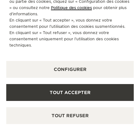
ou partie des cookies, cliquez sur « Configuration des cookies
» ou consultez notre
Politique des cookies
pour obtenir plus
LUNDI
10:00 - 23:00
d’informations.
MARDI
10:00 - 23:00
En cliquant sur « Tout accepter », vous donnez votre
consentement pour l’utilisation des cookies susmentionnés.
MERCREDI
10:00 - 23:00
En cliquant sur « Tout refuser », vous donnez votre
JEUDI
10:00 - 23:00
consentement uniquement pour l’utilisation des cookies
techniques.
VENDREDI
Fermée
SAMEDI
Fermée
DIMANCHE
10:00 - 23:00
CONFIGURER
SERVICES DISPONIBLES
POINT DE VENTE
TOUT ACCEPTER
Découvrez des montres de luxe à l’élégance
intemporelle dans notre espace de vente.
TOUT REFUSER
AUTRES BOUTIQUES ET PARTENAIRES
OFFICIELS