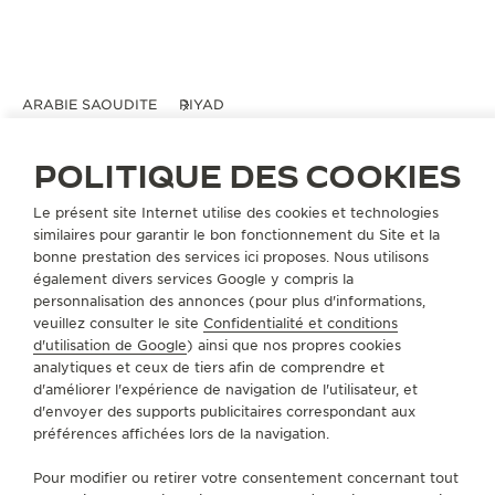
ARABIE SAOUDITE
RIYAD
JAEGER-LECOULTRE BOUTIQUE - AL
FAISALIYAH CENTER
POLITIQUE DES COOKIES
BOUTIQUE OFFICIELLE
Le présent site Internet utilise des cookies et technologies
King Fahad Road, Al Faisaliyah Center
similaires pour garantir le bon fonctionnement du Site et la
Ground Floor
bonne prestation des services ici proposes. Nous utilisons
Riyad, Arabie Saoudite
également divers services Google y compris la
personnalisation des annonces (pour plus d'informations,
veuillez consulter le site
Confidentialité et conditions
PRENDRE RENDEZ-VOUS
d'utilisation de Google
) ainsi que nos propres cookies
analytiques et ceux de tiers afin de comprendre et
d'améliorer l'expérience de navigation de l'utilisateur, et
+966560063414
d'envoyer des supports publicitaires correspondant aux
préférences affichées lors de la navigation.
ITINÉRAIRE
Pour modifier ou retirer votre consentement concernant tout
JAEGER.ALFAISALIYAH@TRAFALGARLUXURYGROUP