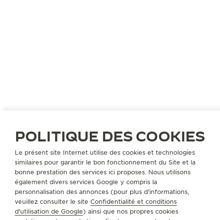
d’autres sont imposées, chacune liée à la suivante.
Dans les ateliers de la Maison, un mouvement prend
forme selon cette même logique. Rendez-Vous en
est l’incarnation : une montre qui reflète cet instant
de grâce où tous les éléments s’alignent et où deux
chemins finissent par converger.
DÉCOUVRIR LA COLLECTION
POLITIQUE DES COOKIES
Le présent site Internet utilise des cookies et technologies
similaires pour garantir le bon fonctionnement du Site et la
bonne prestation des services ici proposes. Nous utilisons
également divers services Google y compris la
personnalisation des annonces (pour plus d'informations,
veuillez consulter le site
Confidentialité et conditions
d'utilisation de Google
) ainsi que nos propres cookies