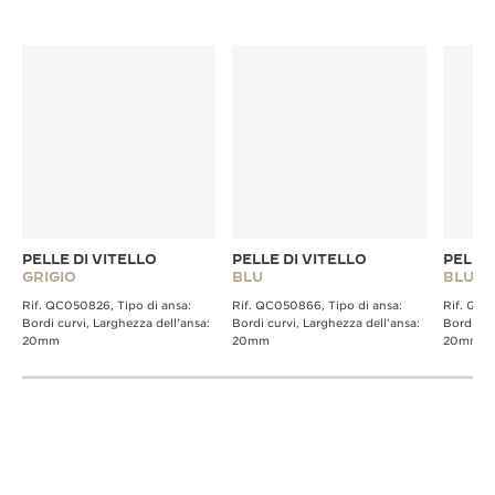
SCOPRIRE ALTRI CINTURINI
PELLE DI VITELLO
PELLE DI VITELLO
PELLE
GRIGIO
BLU
BLU
Rif. QC050826, Tipo di ansa:
Rif. QC050866, Tipo di ansa:
Rif. QC2
Bordi curvi, Larghezza dell’ansa:
Bordi curvi, Larghezza dell’ansa:
Bordi cur
20mm
20mm
20mm