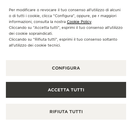
CI SEGUA
Per modificare o revocare il tuo consenso all’utilizzo di alcuni
o di tutti i cookie, clicca “Configura”, oppure, pe r maggiori
informazioni, consulta la nostra
Cookie Policy
.
VAI ALLA PAGINA INSTAGRAM DI JAEGER-LE
VAI ALLA PAGINA LINKEDIN DI JAEGER
VAI ALLA PAGINA FACEBOOK DI J
VAI ALLA PAGINA YOUTUBE 
VAI ALLA PAGINA TWIT
VAI ALLA PAGINA 
Cliccando su “Accetta tutti”, esprimi il tuo consenso all’utilizzo
dei cookie sopraindicati.
ISCRIVERSI ALLA NEWSLETTER
Cliccando su “Rifiuta tutti”, esprimi il tuo consenso soltanto
all’utilizzo dei cookie tecnici.
STAMPA
CONFIGURA
POLICY SULLA PRIVACY
CONDIZIONI D'USO
ACCETTA TUTTI
CONDIZIONI DI VENDITA
INFORMATIVA SUI COOKIE
GESTISCI LA MIA ACCESSIBILITÀ
RIFIUTA TUTTI
MODULO DI RECESSO
COPYRIGHT JAEGER-LECOULTRE 2026
MASTER CONTROL
CALENDAR
VERSIONE 102.34.2