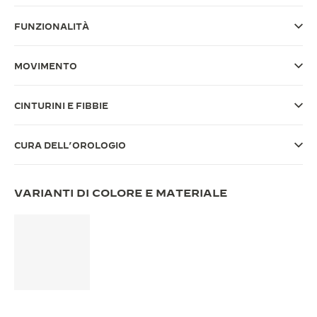
THE SOUND MAKER
FUNZIONALITÀ
THE STELLAR ODYSSEY
MOVIMENTO
THE PRECISION PIONEER
CINTURINI E FIBBIE
VEDERE TUTTI GLI EVENTI
CURA DELL’OROLOGIO
VARIANTI DI COLORE E MATERIALE