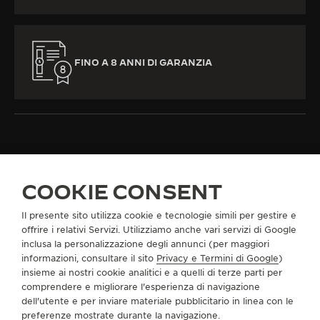
FINO A 8 ANNI DI GARANZIA
TUTTE LE COLLEZIONI
MASTER CONTROL
RIF. Q4148421
COOKIE CONSENT
Il presente sito utilizza cookie e tecnologie simili per gestire e
offrire i relativi Servizi. Utilizziamo anche vari servizi di Google
INFORMAZIONI SU DI NOI
inclusa la personalizzazione degli annunci (per maggiori
informazioni, consultare il sito
Privacy e Termini di Google
)
insieme ai nostri cookie analitici e a quelli di terze parti per
SERVIZI
comprendere e migliorare l'esperienza di navigazione
dell'utente e per inviare materiale pubblicitario in linea con le
CONTATTI
preferenze mostrate durante la navigazione.