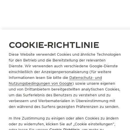
COOKIE-RICHTLINIE
Diese Website verwendet Cookies und ähnliche Technologien
für den Betrieb und die Bereitstellung der relevanten
CHINA
DALIAN
Dienste. Wir verwenden auch verschiedene Google-Dienste
大连锦华恒隆TIME VALLEE
einschließlich der Anzeigenpersonalisierung (für weitere
Informationen lesen Sie bitte die
Datenschutz- und
OFFIZIELLER PARTNER
Nutzungsbedingungen von Google
) sowie unsere eigenen
大连市西岗区五四路66号恒隆广场L115号
und von Drittanbietern bereitgestellten analytischen Cookies,
Dalian, China
um das Surferlebnis des Benutzers zu verstehen und zu
verbessern und Werbematerialien in Übereinstimmung mit
den während des Surfens gezeigten Präferenzen zu senden.
+86 411 62278782
VERFÜGBARE DIENSTLEISTUNGEN
m Ihre Zustimmung zu einigen oder allen Cookies zu ändern
oder zu widerrufen, klicken Sie auf „Cookie einstellungen“,
VERKAUFSSTELLE
Erfahren Sie zeitlose Eleganz in einem hochwertigen
oder lesen Sie unsere
Cookie-Richtlinie
, um mehr zu