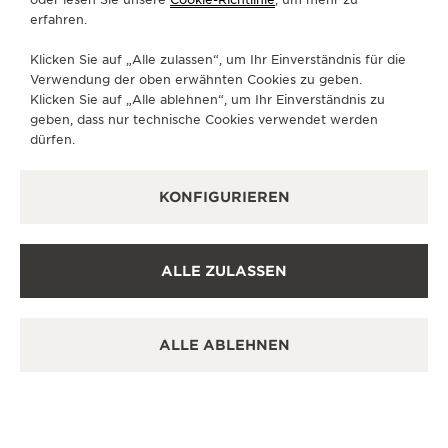
Uhrengeschäft.
erfahren.
Klicken Sie auf „Alle zulassen“, um Ihr Einverständnis für die
Verwendung der oben erwähnten Cookies zu geben.
WEITERE OFFIZIELLE BOUTIQUEN
Klicken Sie auf „Alle ablehnen“, um Ihr Einverständnis zu
UND PARTNER
geben, dass nur technische Cookies verwendet werden
dürfen.
ALLE BOUTIQUEN ANZEIGEN
KONFIGURIEREN
ALLE ZULASSEN
ALLE ABLEHNEN
OFFIZIELLE BOUTIQUE
积家沈阳万象城精品店