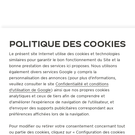
POLITIQUE DES COOKIES
Le présent site Internet utilise des cookies et technologies
similaires pour garantir le bon fonctionnement du Site et la
bonne prestation des services ici proposes. Nous utilisons
CHINE
DALIAN
également divers services Google y compris la
大连锦华恒隆TIME VALLEE
personnalisation des annonces (pour plus d'informations,
PARTENAIRE OFFICIEL
veuillez consulter le site
Confidentialité et conditions
d'utilisation de Google
) ainsi que nos propres cookies
大连市西岗区五四路66号恒隆广场L115号
analytiques et ceux de tiers afin de comprendre et
Dalian, Chine
d'améliorer l'expérience de navigation de l'utilisateur, et
d'envoyer des supports publicitaires correspondant aux
préférences affichées lors de la navigation.
+86 411 62278782
SERVICES DISPONIBLES
Pour modifier ou retirer votre consentement concernant tout
POINT DE VENTE
ou partie des cookies, cliquez sur « Configuration des cookies