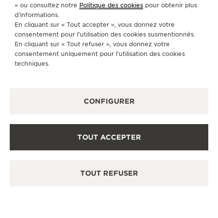
Découvrez des montres de luxe à l’élégance
» ou consultez notre
Politique des cookies
pour obtenir plus
intemporelle dans notre espace de vente.
d’informations.
En cliquant sur « Tout accepter », vous donnez votre
consentement pour l’utilisation des cookies susmentionnés.
En cliquant sur « Tout refuser », vous donnez votre
AUTRES BOUTIQUES ET PARTENAIRES
consentement uniquement pour l’utilisation des cookies
OFFICIELS
techniques.
VOIR TOUTES LES BOUTIQUES
CONFIGURER
TOUT ACCEPTER
TOUT REFUSER
BOUTIQUE OFFICIELLE
积家沈阳万象城精品店