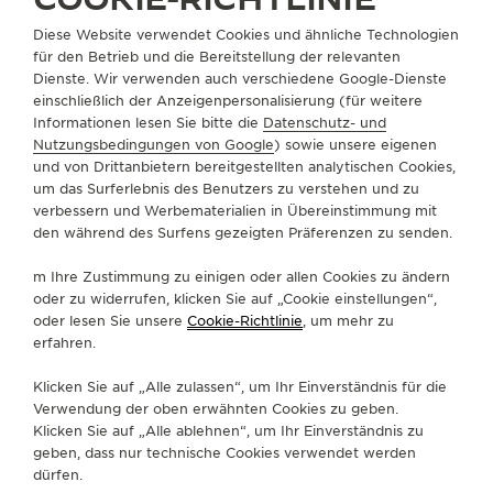
THE SOUND MAKER
BOUTIQUE SUCHEN
ALLE STORES
NORDAMERIKA
Diese Website verwendet Cookies und ähnliche Technologien
VEREINIGTE STAATEN VON AMERIKA
MANHASSET
für den Betrieb und die Bereitstellung der relevanten
THE STELLAR ODYSSEY
Dienste. Wir verwenden auch verschiedene Google-Dienste
einschließlich der Anzeigenpersonalisierung (für weitere
Informationen lesen Sie bitte die
Datenschutz- und
THE PRECISION PIONEER
ÜBER UNS
Nutzungsbedingungen von Google
) sowie unsere eigenen
und von Drittanbietern bereitgestellten analytischen Cookies,
ALLE VERANSTALTUNGEN ANZEIGEN
um das Surferlebnis des Benutzers zu verstehen und zu
SERVICELEISTUNGEN
verbessern und Werbematerialien in Übereinstimmung mit
den während des Surfens gezeigten Präferenzen zu senden.
KONTAKTIEREN SIE UNS
m Ihre Zustimmung zu einigen oder allen Cookies zu ändern
FOLGEN SIE UNS
oder zu widerrufen, klicken Sie auf „Cookie einstellungen“,
oder lesen Sie unsere
Cookie-Richtlinie
, um mehr zu
erfahren.
GEHEN SIE ZUR INSTAGRAM-SEITE VON JAE
GEHEN SIE ZUR LINKEDIN-SEITE VON 
BESUCHEN SIE DIE FACEBOOK-SE
GEHEN SIE ZUR YOUTUBE-SE
RUFEN SIE DIE TWITTE
GEHEN SIE ZUR PI
Klicken Sie auf „Alle zulassen“, um Ihr Einverständnis für die
DEN NEWSLETTER ABONNIEREN
Verwendung der oben erwähnten Cookies zu geben.
Klicken Sie auf „Alle ablehnen“, um Ihr Einverständnis zu
geben, dass nur technische Cookies verwendet werden
dürfen.