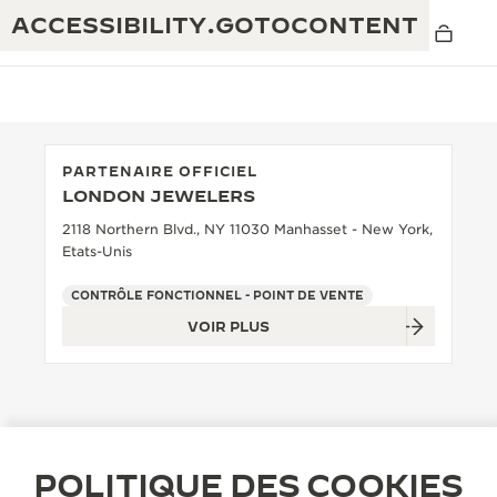
ACCESSIBILITY.GOTOCONTENT
PARTENAIRE OFFICIEL
LONDON JEWELERS
THE GOLDEN RATIO MUSICAL SHOW
EXCELLENCE : PLUS DE 190 ANS
2118 Northern Blvd., NY 11030 Manhasset - New York,
Etats-Unis
THE REVERSO 1931 CAFÉ
CRÉATIVITÉ : PLUS DE 430 BREVETS
CONTRÔLE FONCTIONNEL - POINT DE VENTE
GARANTIE JAEGER-LECOULTRE
INGÉNIOSITÉ : PLUS DE 1 400 CALIBRES
VOIR PLUS
GARANTIE DES MONTRES
EXPOSITION « THE PERPETUAL
SAVOIR-FAIRE : 108 MÉTIERS
TIMEKEEPER »
GARANTIE ATMOS
EXPOSITION « THE DREAM SHAPER »
POLITIQUE DES COOKIES
REVERSO, INTEMPORELLE DEPUIS 1931