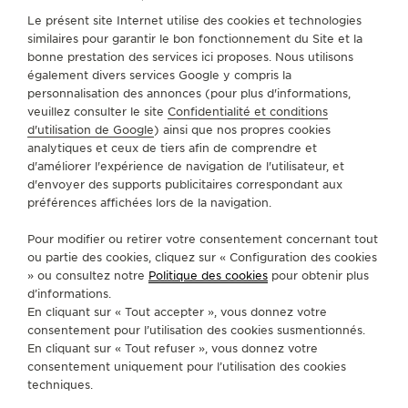
Le présent site Internet utilise des cookies et technologies
LE VIRTUOSE DU SON
TROUVER UNE BOUTIQUE
TOUS LES MAGASINS
similaires pour garantir le bon fonctionnement du Site et la
AMÉRIQUE DU NORD
ETATS-UNIS
MANHASSET
bonne prestation des services ici proposes. Nous utilisons
L’ODYSSÉE SIDÉRALE
également divers services Google y compris la
personnalisation des annonces (pour plus d'informations,
LE PIONNIER DE LA PRÉCISION
A PROPOS DE NOUS
veuillez consulter le site
Confidentialité et conditions
d'utilisation de Google
) ainsi que nos propres cookies
VOIR LES ÉVÉNEMENTS
analytiques et ceux de tiers afin de comprendre et
SERVICES
d'améliorer l'expérience de navigation de l'utilisateur, et
d'envoyer des supports publicitaires correspondant aux
préférences affichées lors de la navigation.
CONTACT
Pour modifier ou retirer votre consentement concernant tout
SUIVEZ-NOUS
ou partie des cookies, cliquez sur « Configuration des cookies
» ou consultez notre
Politique des cookies
pour obtenir plus
ACCÉDER À LA PAGE INSTAGRAM DE JAEGER
ACCÉDER À LA PAGE LINKEDIN DE JAE
ALLER SUR LA PAGE JAEGER-LEC
ACCÉDER À LA PAGE YOUTUB
ALLER SUR LA PAGE TW
ALLER SUR LA PAG
d’informations.
En cliquant sur « Tout accepter », vous donnez votre
S'INSCRIRE À LA NEWSLETTER
consentement pour l’utilisation des cookies susmentionnés.
En cliquant sur « Tout refuser », vous donnez votre
consentement uniquement pour l’utilisation des cookies
techniques.