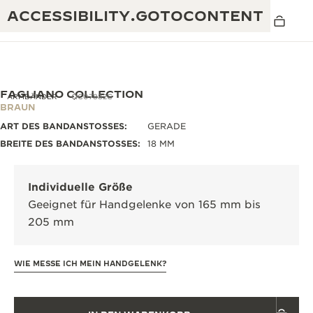
ACCESSIBILITY.GOTOCONTENT
FAGLIANO COLLECTION
ARMBÄNDER
QC07882C
BRAUN
ART DES BANDANSTOSSES:
GERADE
THE GOLDEN RATIO MUSICAL SHOW
EXZELLENZ: MEHR ALS 190 JAHRE EXPERTISE
BREITE DES BANDANSTOSSES:
18 MM
DAS REVERSO 1931 CAFÉ
KREATIVITÄT: MEHR ALS 430 PATENTE
Individuelle Größe
JAEGER-LECOULTRE GARANTIE
RAFFINESSE: MEHR ALS 1.400 KALIBER
Geeignet für Handgelenke von 165 mm bis
205 mm
ZEITMESSER GARANTIE
DIE AUSSTELLUNG „THE PERPETUAL
MEISTERLEISTUNG: 108 KUNSTHANDWERKE
TIMEKEEPER“
ATMOS GARANTIE
WIE MESSE ICH MEIN HANDGELENK?
THE DREAM SHAPER
THE REVERSO STORIES