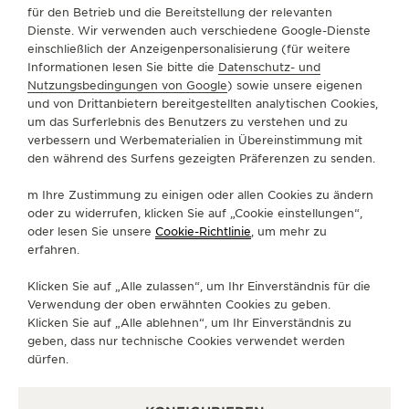
ARMBÄNDER
QC07882C
für den Betrieb und die Bereitstellung der relevanten
Dienste. Wir verwenden auch verschiedene Google-Dienste
einschließlich der Anzeigenpersonalisierung (für weitere
Informationen lesen Sie bitte die
Datenschutz- und
ÜBER UNS
Nutzungsbedingungen von Google
) sowie unsere eigenen
und von Drittanbietern bereitgestellten analytischen Cookies,
um das Surferlebnis des Benutzers zu verstehen und zu
SERVICELEISTUNGEN
verbessern und Werbematerialien in Übereinstimmung mit
den während des Surfens gezeigten Präferenzen zu senden.
KONTAKTIEREN SIE UNS
m Ihre Zustimmung zu einigen oder allen Cookies zu ändern
FOLGEN SIE UNS
oder zu widerrufen, klicken Sie auf „Cookie einstellungen“,
oder lesen Sie unsere
Cookie-Richtlinie
, um mehr zu
erfahren.
GEHEN SIE ZUR INSTAGRAM-SEITE VON JAE
GEHEN SIE ZUR LINKEDIN-SEITE VON 
BESUCHEN SIE DIE FACEBOOK-SE
GEHEN SIE ZUR YOUTUBE-SE
RUFEN SIE DIE TWITTE
GEHEN SIE ZUR PI
Klicken Sie auf „Alle zulassen“, um Ihr Einverständnis für die
DEN NEWSLETTER ABONNIEREN
Verwendung der oben erwähnten Cookies zu geben.
Klicken Sie auf „Alle ablehnen“, um Ihr Einverständnis zu
geben, dass nur technische Cookies verwendet werden
dürfen.
PRESSE