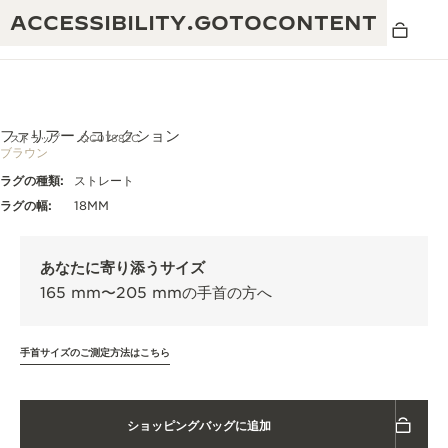
ACCESSIBILITY.GOTOCONTENT
ファリアーノコレクション
ストラップ
QC07882C
ブラウン
ラグの種類:
ストレート
THE GOLDEN RATIO MUSICAL SHOW -
卓越性：190年以上の伝統
ラグの幅:
18MM
黄金比を讃える音楽祭-
創造性：430件以上の特許
レベルソ 1931 カフェ
あなたに寄り添うサイズ
ジャガー・ルクルト保証
創意工夫：1,400以上のキャリバー
165 mm〜205 mmの手首の方へ
タイムピース保証
熟練技巧：108の技巧
「THE PERPETUAL TIMEKEEPER」展
手首サイズのご測定方法はこちら
アトモスの保証
THE DREAM SHAPER
ショッピングバッグに追加
レベルソ・ストーリー