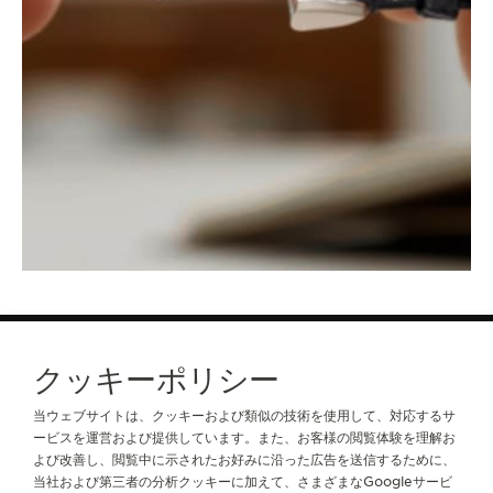
クッキーポリシー
ストラップ
QC07882C
当ウェブサイトは、クッキーおよび類似の技術を使用して、対応するサ
ービスを運営および提供しています。また、お客様の閲覧体験を理解お
よび改善し、閲覧中に示されたお好みに沿った広告を送信するために、
ジャガー・ルクルトについて
当社および第三者の分析クッキーに加えて、さまざまなGoogleサービ