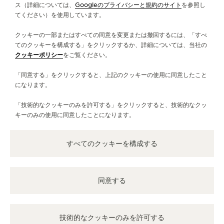
ス（詳細については、
Googleのプライバシーと規約のサイト
を参照し
てください）を使用しています。
サービス
クッキーの一部またはすべての同意を変更または撤回するには、「すべ
お問い合わせ
てのクッキーを構成する」をクリックするか、詳細については、当社の
クッキーポリシー
をご覧ください。
フォローする
「同意する」をクリックすると、上記のクッキーの使用に同意したこと
になります。
LINE
ジャガー・ルクルトのインスタグラムページへ
ジャガー・ルクルトのLINKEDINページへ
ジャガー・ルクルトのFACEBOOKペー
ジャガー・ルクルトのYOUTUB
ジャガー・ルクルトのツイ
ジャガー・ルクルトの 
「技術的なクッキーのみを許可する」をクリックすると、技術的なクッ
ニュースレターに登録
キーのみの使用に同意したことになります。
すべてのクッキーを構成する
プレス
同意する
プライバシーポリシー
利用規約
販売規約
技術的なクッキーのみを許可する
アクセシビリティを管理する