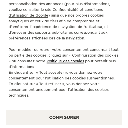
personnalisation des annonces (pour plus d'informations,
A PROPOS DE NOUS
veuillez consulter le site
Confidentialité et conditions
d'utilisation de Google
) ainsi que nos propres cookies
analytiques et ceux de tiers afin de comprendre et
SERVICES
d'améliorer l'expérience de navigation de l'utilisateur, et
d'envoyer des supports publicitaires correspondant aux
préférences affichées lors de la navigation.
CONTACT
Pour modifier ou retirer votre consentement concernant tout
SUIVEZ-NOUS
ou partie des cookies, cliquez sur « Configuration des cookies
» ou consultez notre
Politique des cookies
pour obtenir plus
ACCÉDER À LA PAGE INSTAGRAM DE JAEGER
ACCÉDER À LA PAGE LINKEDIN DE JAE
ALLER SUR LA PAGE JAEGER-LEC
ACCÉDER À LA PAGE YOUTUB
ALLER SUR LA PAGE TW
ALLER SUR LA PAG
d’informations.
En cliquant sur « Tout accepter », vous donnez votre
S'INSCRIRE À LA NEWSLETTER
consentement pour l’utilisation des cookies susmentionnés.
En cliquant sur « Tout refuser », vous donnez votre
consentement uniquement pour l’utilisation des cookies
techniques.
PRESSE
CONFIGURER
POLITIQUE DE CONFIDENTIALITÉ
CONDITIONS GÉNÉRALES D'UTILISATION