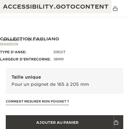
ACCESSIBILITY.GOTOCONTENT
COLLECTION FAGLIANO
BRACELETS
QC07882C
MARRON
TYPE D'ANSE:
DROIT
THE GOLDEN RATIO MUSICAL SHOW
EXCELLENCE : PLUS DE 190 ANS
LARGEUR D'ENTRECORNE:
18MM
THE REVERSO 1931 CAFÉ
CRÉATIVITÉ : PLUS DE 430 BREVETS
Taille unique
GARANTIE JAEGER-LECOULTRE
INGÉNIOSITÉ : PLUS DE 1 400 CALIBRES
Pour un poignet de 165 à 205 mm
GARANTIE DES MONTRES
EXPOSITION « THE PERPETUAL
SAVOIR-FAIRE : 108 MÉTIERS
TIMEKEEPER »
COMMENT MESURER MON POIGNET ?
GARANTIE ATMOS
EXPOSITION « THE DREAM SHAPER »
AJOUTER AU PANIER
REVERSO, INTEMPORELLE DEPUIS 1931