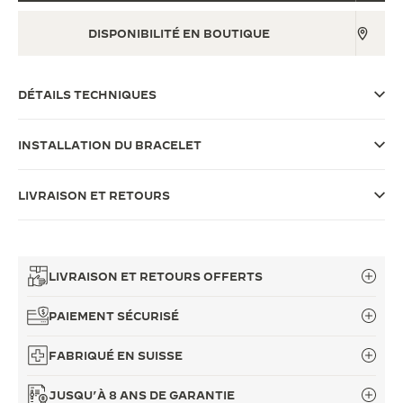
LE VIRTUOSE DU SON
DISPONIBILITÉ EN BOUTIQUE
L’ODYSSÉE SIDÉRALE
DÉTAILS TECHNIQUES
LE PIONNIER DE LA PRÉCISION
VOIR LES ÉVÉNEMENTS
INSTALLATION DU BRACELET
LIVRAISON ET RETOURS
LIVRAISON ET RETOURS OFFERTS
PAIEMENT SÉCURISÉ
FABRIQUÉ EN SUISSE
JUSQU’À 8 ANS DE GARANTIE