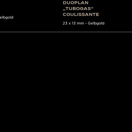
DUOPLAN
„TUBOGAS“
COULISSANTE
elbgold
23 x 13 mm - Gelbgold
E
ER MIT EINER GESCHI
es
bietet einen unglaublichen Einblick in die Geschichte 
das erste Mal, dass solch detaillierte Informationen über 
n einem einzigen Band zusammengefasst wurden. Geschri
 es den Zeitraum von 1925 bis 1974 ab und stellt 17 der 
eeindruckend ausführliche Buch enthält detaillierte Hin
 und historische Dokumente aus den Archiven der Manufak