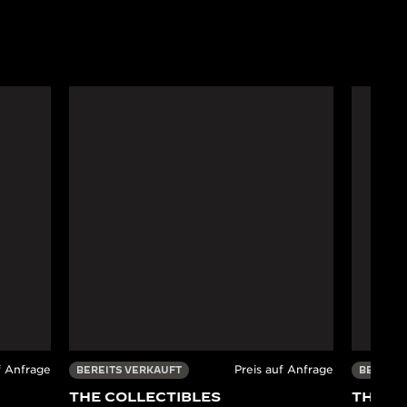
f Anfrage
Preis auf Anfrage
BEREITS VERKAUFT
BEREITS
THE COLLECTIBLES
THE C