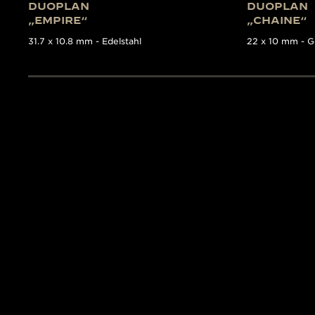
DUOPLAN
DUOPLAN
„EMPIRE“
„CHAINE“
31.7 x 10.8 mm - Edelstahl
22 x 10 mm - G
THE COLLECTOR’S GUID
ZEITMESS
Das Buch
The Collectibl
Jaeger-LeCoultre. Es ist 
des 20. Jahrhunderts i
der Grande Maison, deckt
Manufaktur vor. Dieses b
informative Fotografien