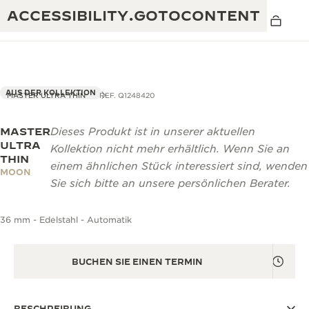
ACCESSIBILITY.GOTOCONTENT
AUS DER KOLLEKTION
MASTER ULTRA THIN
REF. Q1248420
MASTER
Dieses Produkt ist in unserer aktuellen
THE GOLDEN RATIO MUSICAL SHOW
EXZELLENZ: MEHR ALS 190 JAHRE EXPERTISE
ULTRA
Kollektion nicht mehr erhältlich. Wenn Sie an
THIN
DAS REVERSO 1931 CAFÉ
einem ähnlichen Stück interessiert sind, wenden
KREATIVITÄT: MEHR ALS 430 PATENTE
MOON
Sie sich bitte an unsere persönlichen Berater.
JAEGER-LECOULTRE GARANTIE
RAFFINESSE: MEHR ALS 1.400 KALIBER
36 mm - Edelstahl - Automatik
ZEITMESSER GARANTIE
DIE AUSSTELLUNG „THE PERPETUAL
MEISTERLEISTUNG: 108 KUNSTHANDWERKE
TIMEKEEPER“
ATMOS GARANTIE
BUCHEN SIE EINEN TERMIN
THE DREAM SHAPER
THE REVERSO STORIES
BESCHREIBUNG