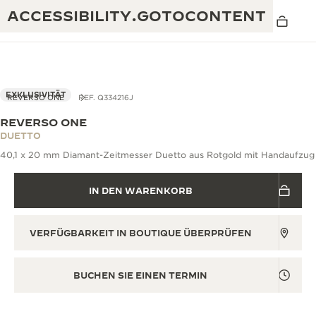
ACCESSIBILITY.GOTOCONTENT
EXKLUSIVITÄT
REVERSO ONE
REF. Q334216J
REVERSO ONE
THE GOLDEN RATIO MUSICAL SHOW
DUETTO
EXZELLENZ: MEHR ALS 190 JAHRE EXPERTISE
40,1 x 20 mm Diamant-Zeitmesser Duetto aus Rotgold mit Handaufzug
DAS REVERSO 1931 CAFÉ
KREATIVITÄT: MEHR ALS 430 PATENTE
IN DEN WARENKORB
JAEGER-LECOULTRE GARANTIE
RAFFINESSE: MEHR ALS 1.400 KALIBER
ZEITMESSER GARANTIE
DIE AUSSTELLUNG „THE PERPETUAL
MEISTERLEISTUNG: 108 KUNSTHANDWERKE
VERFÜGBARKEIT IN BOUTIQUE ÜBERPRÜFEN
TIMEKEEPER“
ATMOS GARANTIE
THE DREAM SHAPER
BUCHEN SIE EINEN TERMIN
THE REVERSO STORIES