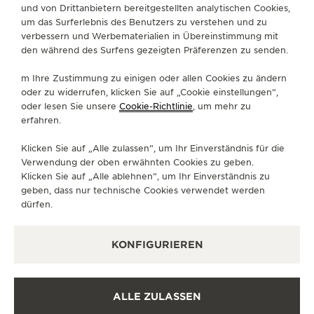
und von Drittanbietern bereitgestellten analytischen Cookies,
um das Surferlebnis des Benutzers zu verstehen und zu
SERVICELEISTUNGEN
verbessern und Werbematerialien in Übereinstimmung mit
den während des Surfens gezeigten Präferenzen zu senden.
KONTAKTIEREN SIE UNS
m Ihre Zustimmung zu einigen oder allen Cookies zu ändern
FOLGEN SIE UNS
oder zu widerrufen, klicken Sie auf „Cookie einstellungen“,
oder lesen Sie unsere
Cookie-Richtlinie
, um mehr zu
erfahren.
GEHEN SIE ZUR INSTAGRAM-SEITE VON JAE
GEHEN SIE ZUR LINKEDIN-SEITE VON 
BESUCHEN SIE DIE FACEBOOK-SE
GEHEN SIE ZUR YOUTUBE-SE
RUFEN SIE DIE TWITTE
GEHEN SIE ZUR PI
Klicken Sie auf „Alle zulassen“, um Ihr Einverständnis für die
DEN NEWSLETTER ABONNIEREN
Verwendung der oben erwähnten Cookies zu geben.
Klicken Sie auf „Alle ablehnen“, um Ihr Einverständnis zu
geben, dass nur technische Cookies verwendet werden
dürfen.
PRESSE
KONFIGURIEREN
DATENSCHUTZRICHTLINIE
NUTZUNGSBEDINGUNGEN
VERKAUFSBEDINGUNGEN
ALLE ZULASSEN
COOKIE-RICHTLINIE