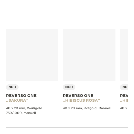
NEU
NEU
NEU
REVERSO ONE
REVERSO ONE
REVER
„SAKURA“
„HIBISCUS ROSA“
„HIBI
40 x 20 mm, Weißgold
40 x 20 mm, Rotgold, Manuell
40 x 20 
750/1000, Manuell