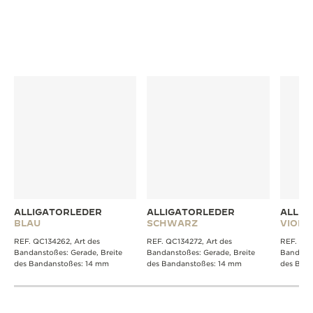
MEHR ARMBÄNDER ENTDECKEN
ALLIGATORLEDER
ALLIGATORLEDER
ALLIG
BLAU
SCHWARZ
VIOLE
REF. QC134262, Art des
REF. QC134272, Art des
REF. QC1
Bandanstoßes: Gerade, Breite
Bandanstoßes: Gerade, Breite
Bandanst
des Bandanstoßes: 14 mm
des Bandanstoßes: 14 mm
des Ban