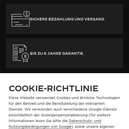
SICHERE BEZAHLUNG UND VERSAND
BIS ZU 8 JAHRE GARANTIE
COOKIE-RICHTLINIE
Diese Website verwendet Cookies und ähnliche Technologien
ALLE KOLLEKTIONEN
REVERSO
REVERSO ONE
REF. Q334216J
für den Betrieb und die Bereitstellung der relevanten
Dienste. Wir verwenden auch verschiedene Google-Dienste
einschließlich der Anzeigenpersonalisierung (für weitere
Informationen lesen Sie bitte die
Datenschutz- und
ÜBER UNS
Nutzungsbedingungen von Google
) sowie unsere eigenen