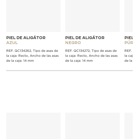
PIEL DE ALIGÁTOR
PIEL DE ALIGÁTOR
PIEL 
AZUL
NEGRO
PÚRP
REF. QC134262, Tipo de asas de
REF. QC134272, Tipo de asas de
REF. QC1
la caja: Recto, Ancho de las asas
la caja: Recto, Ancho de las asas
la caja: 
de la caja: 14 mm
de la caja: 14 mm
de la caj