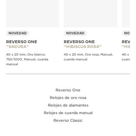
NOVEDAD
NOVEDAD
NOVE
REVERSO ONE
REVERSO ONE
REVER
“SAKURA”
“HIBISCUS ROSA”
“HIBI
40 x 20 mm, Oro blanco
40 x 20 mm, Oro rosa, Manual,
40 x 20 
750/1000, Manual, cuerda
cuerda manual
cuerda 
manual
Reverso One
Relojes de oro rosa
Relojes de diamantes
Relojes de cuerda manual
Reverso Classic