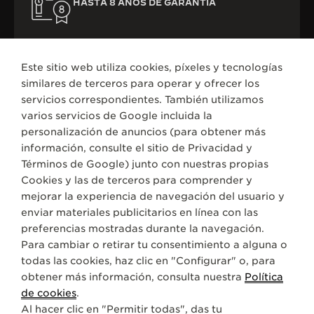
HASTA 8 AÑOS DE GARANTÍA
Este sitio web utiliza cookies, píxeles y tecnologías
similares de terceros para operar y ofrecer los
servicios correspondientes. También utilizamos
varios servicios de Google incluida la
TODAS LAS COLECCIONES
REVERSO
REVERSO ONE
personalización de anuncios (para obtener más
REF. Q334216J
información, consulte el sitio de
Privacidad y
Términos de Google
) junto con nuestras propias
Cookies y las de terceros para comprender y
ACERCA DE NOSOTROS
mejorar la experiencia de navegación del usuario y
enviar materiales publicitarios en línea con las
SERVICIOS
preferencias mostradas durante la navegación.
Para cambiar o retirar tu consentimiento a alguna o
todas las cookies, haz clic en "Configurar" o, para
CONTACTO
obtener más información, consulta nuestra
Política
SÍGANOS
de cookies
.
Al hacer clic en "Permitir todas", das tu