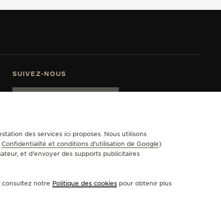
SUIVEZ-NOUS
ACCÉDER À LA PAGE INSTAGRAM DE JAEGER-LECOULTRE
ACCÉDER À LA PAGE LINKEDIN DE JAEGER-LECOULT
ALLER SUR LA PAGE JAEGER-LECOULTRE DE F
ACCÉDER À LA PAGE YOUTUBE DE JAEGER
ALLER SUR LA PAGE TWITTER DE JA
ALLER SUR LA PAGE PINTEREST
S'INSCRIRE À LA NEWSLETTER
station des services ici proposes. Nous utilisons
e
Confidentialité et conditions d'utilisation de Google
)
sateur, et d'envoyer des supports publicitaires
 COOKIES
ORMULAIRE DE RÉTRACTATION
u consultez notre
Politique des cookies
pour obtenir plus