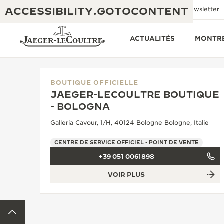
ACCESSIBILITY.GOTOCONTENT
Contactez-nous
Boutiques
Newsletter
ACTUALITÉS
MONTR
BOUTIQUE OFFICIELLE
JAEGER-LECOULTRE BOUTIQUE
THE GOLDEN RATIO MUSICAL SHOW
- BOLOGNA
EXCELLENCE : PLUS DE 190 ANS
Galleria Cavour, 1/H, 40124 Bologne Bologne, Italie
THE REVERSO 1931 CAFÉ
CRÉATIVITÉ : PLUS DE 430 BREVETS
CENTRE DE SERVICE OFFICIEL - POINT DE VENTE
GARANTIE JAEGER-LECOULTRE
INGÉNIOSITÉ : PLUS DE 1 400 CALIBRES
+39 051 0061898
GARANTIE DES MONTRES
EXPOSITION « THE PERPETUAL
SAVOIR-FAIRE : 108 MÉTIERS
VOIR PLUS
TIMEKEEPER »
GARANTIE ATMOS
RETOUR EN HAUT DE LA PAGE
EXPOSITION « THE DREAM SHAPER »