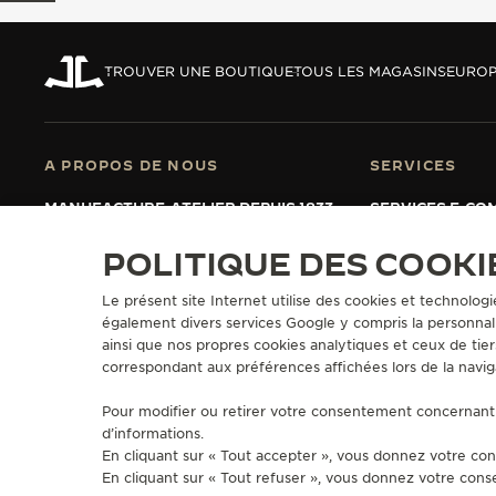
REVERSO, INTEMPORELLE DEPUIS 1931
LE VIRTUOSE DU SON
TROUVER UNE BOUTIQUE
TOUS LES MAGASINS
EUROP
L’ODYSSÉE SIDÉRALE
LE PIONNIER DE LA PRÉCISION
A PROPOS DE NOUS
SERVICES
VOIR LES ÉVÉNEMENTS
MANUFACTURE-ATELIER DEPUIS 1833
SERVICES E-CO
REJOIGNEZ LA GRANDE MAISON
SERVICES APRÈ
GARANTIE JAE
POLITIQUE DES COOKI
PROLONGER MA
FAQ
Le présent site Internet utilise des cookies et technologi
également divers services Google y compris la personnali
ainsi que nos propres cookies analytiques et ceux de tier
correspondant aux préférences affichées lors de la navig
PRESSE
POLITIQUE DE CONFIDENTIALITÉ
CONDITIONS GÉNÉRALES D'
FICHE RELATIVE AUX QUALITÉS ET CARACTÉRISTIQUES ENVIRONNE
Pour modifier ou retirer votre consentement concernant 
COPYRIGHT JAEGER-LECOULTRE 2026
VERSION 102.34.2
d’informations.
En cliquant sur « Tout accepter », vous donnez votre con
En cliquant sur « Tout refuser », vous donnez votre cons