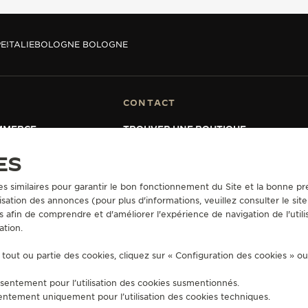
E
ITALIE
BOLOGNE BOLOGNE
CONTACT
MMERCE
TROUVER UNE BOUTIQUE
S-VENTE
PRENDRE UN RENDEZ-VOUS
GER-LECOULTRE
CONTACTER JAEGER-LECOULTRE
ES
 GARANTIE
es similaires pour garantir le bon fonctionnement du Site et la bonne pre
sation des annonces (pour plus d'informations, veuillez consulter le sit
s afin de comprendre et d'améliorer l'expérience de navigation de l'utili
ation.
UTILISATION
CONDITIONS GÉNÉRALES DE VENTE
POLITIQUE EN MATIÈRE DE
MENTALES
DÉCLARATION D'ACCESSIBILITÉ - WCAG
GÉRER L'ACCESSIBILITÉ
F
tout ou partie des cookies, cliquez sur « Configuration des cookies » o
sentement pour l’utilisation des cookies susmentionnés.
entement uniquement pour l’utilisation des cookies techniques.