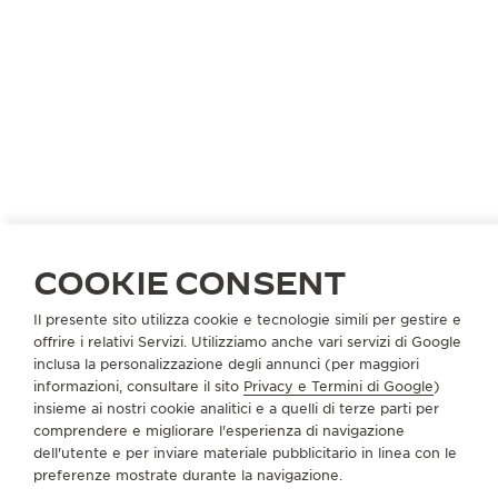
ITALIA
UDINE - UD
COOKIE CONSENT
NITTA
PARTNER UFFICIALE
Il presente sito utilizza cookie e tecnologie simili per gestire e
offrire i relativi Servizi. Utilizziamo anche vari servizi di Google
Via Rialto, 19
inclusa la personalizzazione degli annunci (per maggiori
33100 Udine - UD, Italia
informazioni, consultare il sito
Privacy e Termini di Google
)
insieme ai nostri cookie analitici e a quelli di terze parti per
+39 0432 19 00 035
comprendere e migliorare l'esperienza di navigazione
dell'utente e per inviare materiale pubblicitario in linea con le
SERVIZI DISPONIBILI
preferenze mostrate durante la navigazione.
PUNTO VENDITA