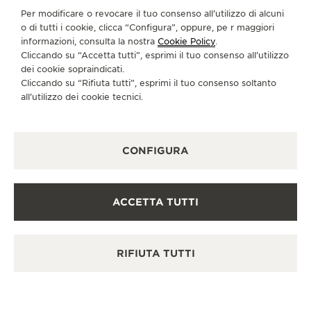
Scopra un’eleganza senza tempo in una destinazione
Per modificare o revocare il tuo consenso all’utilizzo di alcuni
orologiera di prim’ordine.
o di tutti i cookie, clicca “Configura”, oppure, pe r maggiori
informazioni, consulta la nostra
Cookie Policy
.
Cliccando su “Accetta tutti”, esprimi il tuo consenso all’utilizzo
dei cookie sopraindicati.
ALTRE BOUTIQUE UFFICIALI E
Cliccando su “Rifiuta tutti”, esprimi il tuo consenso soltanto
PARTNER
all’utilizzo dei cookie tecnici.
VEDERE TUTTE LE BOUTIQUE
CONFIGURA
ACCETTA TUTTI
RIFIUTA TUTTI
BOUTIQUE UFFICIALE