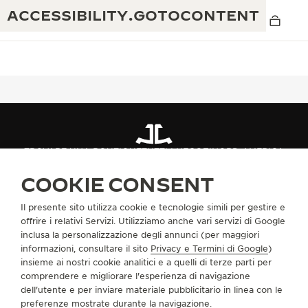
ACCESSIBILITY.GOTOCONTENT
THE GOLDEN RATIO MUSICAL SHOW
ECCELLENZA: OLTRE 190 ANNI DI TRADIZIONE
TROVARE UNA BOUTIQUE
TUTTI I NEGOZI
NORD AMERICA
IL REVERSO 1931 CAFÉ
STATI UNITI
GREAT NECK
CREATIVITÀ: OLTRE 430 BREVETTI
COOKIE CONSENT
GARANZIA JAEGER-LECOULTRE
INGEGNO: OLTRE 1.400 CALIBRI
Il presente sito utilizza cookie e tecnologie simili per gestire e
INFORMAZIONI SU DI NOI
GARANZIA DEI SEGNATEMPO
offrire i relativi Servizi. Utilizziamo anche vari servizi di Google
MOSTRA “THE PERPETUAL
MAESTRIA: 108 MESTIERI
inclusa la personalizzazione degli annunci (per maggiori
TIMEKEEPER”
informazioni, consultare il sito
Privacy e Termini di Google
)
GARANZIA ATMOS
SERVIZI
insieme ai nostri cookie analitici e a quelli di terze parti per
THE DREAM SHAPER
comprendere e migliorare l'esperienza di navigazione
CONTATTI
dell'utente e per inviare materiale pubblicitario in linea con le
REVERSO STORIES
preferenze mostrate durante la navigazione.