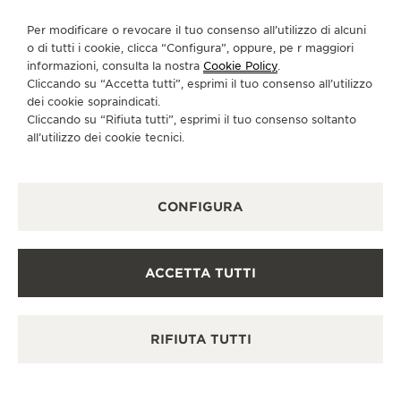
CI SEGUA
THE SOUND MAKER
Per modificare o revocare il tuo consenso all’utilizzo di alcuni
o di tutti i cookie, clicca “Configura”, oppure, pe r maggiori
VAI ALLA PAGINA INSTAGRAM DI JAEGER-LE
VAI ALLA PAGINA LINKEDIN DI JAEGER
VAI ALLA PAGINA FACEBOOK DI J
VAI ALLA PAGINA YOUTUBE 
VAI ALLA PAGINA TWIT
VAI ALLA PAGINA 
THE STELLAR ODYSSEY
informazioni, consulta la nostra
Cookie Policy
.
Cliccando su “Accetta tutti”, esprimi il tuo consenso all’utilizzo
ISCRIVERSI ALLA NEWSLETTER
dei cookie sopraindicati.
THE PRECISION PIONEER
Cliccando su “Rifiuta tutti”, esprimi il tuo consenso soltanto
all’utilizzo dei cookie tecnici.
VEDERE TUTTI GLI EVENTI
STAMPA
CONFIGURA
POLICY SULLA PRIVACY
CONDIZIONI D'USO
CONDIZIONI DI VENDITA
ACCETTA TUTTI
INFORMATIVA SUI COOKIE
DICHIARAZIONE DI ACCESSIBILITÀ - WCAG
GESTISCI LA MIA ACCESSIBILITÀ
RIFIUTA TUTTI
MODULO DI RECESSO
COPYRIGHT JAEGER-LECOULTRE 2026
VERSIONE 102.34.2