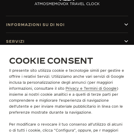
ATMOS
MEMOVOX TRAVEL CLOCK
INFORMAZIONI SU DI NOI
SERVIZI
COOKIE CONSENT
CONTATTI
CI SEGUA
Il presente sito utilizza cookie e tecnologie simili per gestire e
offrire i relativi Servizi. Utilizziamo anche vari servizi di Google
inclusa la personalizzazione degli annunci (per maggiori
VAI ALLA PAGINA INSTAGRAM DI JAEGER-LE
VAI ALLA PAGINA LINKEDIN DI JAEGER
VAI ALLA PAGINA FACEBOOK DI J
VAI ALLA PAGINA YOUTUBE 
VAI ALLA PAGINA TWIT
VAI ALLA PAGINA 
informazioni, consultare il sito
Privacy e Termini di Google
)
insieme ai nostri cookie analitici e a quelli di terze parti per
ISCRIVERSI ALLA NEWSLETTER
comprendere e migliorare l'esperienza di navigazione
dell'utente e per inviare materiale pubblicitario in linea con le
preferenze mostrate durante la navigazione.
Per modificare o revocare il tuo consenso all’utilizzo di alcuni
STAMPA
o di tutti i cookie, clicca “Configura”, oppure, pe r maggiori