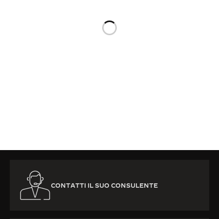
THE SOUND MAKER
THE STELLAR ODYSSEY
THE PRECISION PIONEER
VEDERE TUTTI GLI EVENTI
CONTATTI IL SUO CONSULENTE