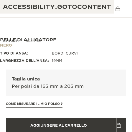
ACCESSIBILITY.GOTOCONTENT
PELLE DI ALLIGATORE
CINTURINI
QC21976Z
NERO
TIPO DI ANSA:
BORDI CURVI
THE GOLDEN RATIO MUSICAL SHOW
ECCELLENZA: OLTRE 190 ANNI DI TRADIZIONE
LARGHEZZA DELL’ANSA:
19MM
IL REVERSO 1931 CAFÉ
CREATIVITÀ: OLTRE 430 BREVETTI
Taglia unica
GARANZIA JAEGER-LECOULTRE
INGEGNO: OLTRE 1.400 CALIBRI
Per polsi da 165 mm a 205 mm
GARANZIA DEI SEGNATEMPO
MOSTRA “THE PERPETUAL
MAESTRIA: 108 MESTIERI
TIMEKEEPER”
COME MISURARE IL MIO POLSO ?
GARANZIA ATMOS
THE DREAM SHAPER
AGGIUNGERE AL CARRELLO
REVERSO STORIES