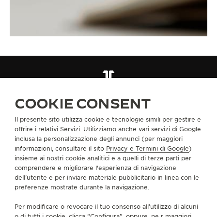
CINTURINI
QC21976Z
COOKIE CONSENT
Il presente sito utilizza cookie e tecnologie simili per gestire e
INFORMAZIONI SU DI NOI
offrire i relativi Servizi. Utilizziamo anche vari servizi di Google
inclusa la personalizzazione degli annunci (per maggiori
informazioni, consultare il sito
Privacy e Termini di Google
)
SERVIZI
insieme ai nostri cookie analitici e a quelli di terze parti per
comprendere e migliorare l'esperienza di navigazione
dell'utente e per inviare materiale pubblicitario in linea con le
CONTATTI
preferenze mostrate durante la navigazione.
CI SEGUA
Per modificare o revocare il tuo consenso all’utilizzo di alcuni
o di tutti i cookie, clicca “Configura”, oppure, pe r maggiori