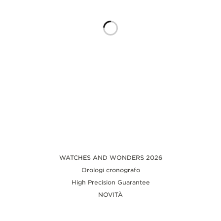
THE SOUND MAKER
THE STELLAR ODYSSEY
THE PRECISION PIONEER
VEDERE TUTTI GLI EVENTI
WATCHES AND WONDERS 2026
Orologi cronografo
High Precision Guarantee
NOVITÀ