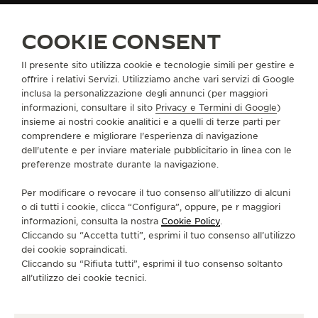
COOKIE CONSENT
CONTATTI
CI SEGUA
Il presente sito utilizza cookie e tecnologie simili per gestire e
offrire i relativi Servizi. Utilizziamo anche vari servizi di Google
inclusa la personalizzazione degli annunci (per maggiori
VAI ALLA PAGINA INSTAGRAM DI JAEGER-LE
VAI ALLA PAGINA LINKEDIN DI JAEGER
VAI ALLA PAGINA FACEBOOK DI J
VAI ALLA PAGINA YOUTUBE 
VAI ALLA PAGINA TWIT
VAI ALLA PAGINA 
informazioni, consultare il sito
Privacy e Termini di Google
)
insieme ai nostri cookie analitici e a quelli di terze parti per
ISCRIVERSI ALLA NEWSLETTER
comprendere e migliorare l'esperienza di navigazione
dell'utente e per inviare materiale pubblicitario in linea con le
preferenze mostrate durante la navigazione.
Per modificare o revocare il tuo consenso all’utilizzo di alcuni
STAMPA
o di tutti i cookie, clicca “Configura”, oppure, pe r maggiori
informazioni, consulta la nostra
Cookie Policy
.
POLICY SULLA PRIVACY
Cliccando su “Accetta tutti”, esprimi il tuo consenso all’utilizzo
CONDIZIONI D'USO
dei cookie sopraindicati.
CONDIZIONI DI VENDITA
Cliccando su “Rifiuta tutti”, esprimi il tuo consenso soltanto
INFORMATIVA SUI COOKIE
all’utilizzo dei cookie tecnici.
DICHIARAZIONE DI ACCESSIBILITÀ - WCAG
GESTISCI LA MIA ACCESSIBILITÀ