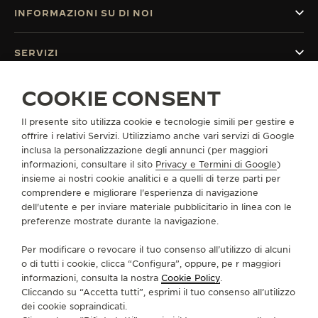
INFORMAZIONI SU DI NOI
SERVIZI
COOKIE CONSENT
CONTATTI
CI SEGUA
Il presente sito utilizza cookie e tecnologie simili per gestire e
offrire i relativi Servizi. Utilizziamo anche vari servizi di Google
inclusa la personalizzazione degli annunci (per maggiori
VAI ALLA PAGINA INSTAGRAM DI JAEGER-LE
VAI ALLA PAGINA LINKEDIN DI JAEGER
VAI ALLA PAGINA FACEBOOK DI J
VAI ALLA PAGINA YOUTUBE 
VAI ALLA PAGINA TWIT
VAI ALLA PAGINA 
informazioni, consultare il sito
Privacy e Termini di Google
)
insieme ai nostri cookie analitici e a quelli di terze parti per
ISCRIVERSI ALLA NEWSLETTER
comprendere e migliorare l'esperienza di navigazione
dell'utente e per inviare materiale pubblicitario in linea con le
preferenze mostrate durante la navigazione.
Per modificare o revocare il tuo consenso all’utilizzo di alcuni
STAMPA
o di tutti i cookie, clicca “Configura”, oppure, pe r maggiori
informazioni, consulta la nostra
Cookie Policy
.
POLICY SULLA PRIVACY
Cliccando su “Accetta tutti”, esprimi il tuo consenso all’utilizzo
CONDIZIONI D'USO
dei cookie sopraindicati.
CONDIZIONI DI VENDITA