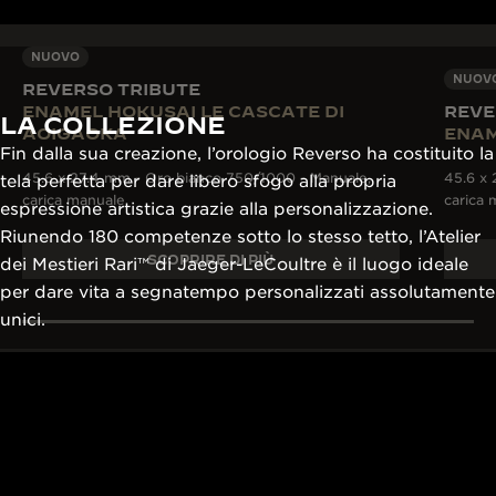
NUOVO
NUOV
REVERSO TRIBUTE
ENAMEL HOKUSAI LE CASCATE DI
REVE
LA COLLEZIONE
AOIGAOKA
ENAM
Fin dalla sua creazione, l’orologio Reverso ha costituito la
45.6 x 27.4 mm - Oro bianco 750/1000 - Manuale,
45.6 x 
tela perfetta per dare libero sfogo alla propria
carica manuale
carica 
espressione artistica grazie alla personalizzazione.
Riunendo 180 competenze sotto lo stesso tetto, l’Atelier
SCOPRIRE DI PIÙ
dei Mestieri Rari™ di Jaeger-LeCoultre è il luogo ideale
per dare vita a segnatempo personalizzati assolutamente
OLTRE 430
unici.
BREVETTI
OLTRE 190 ANNI DI
Gli ingegneri e i
TRADIZIONE
della Manifattur
Dal 1833, la ricerca
loro passione e l
LA GRANDE MAISON
dell’eccellenza di Jaeger-
esperienza per 
L’OROLOGIAIO DEGLI
LeCoultre coniuga creatività
complicazioni
OROLOGIAI™