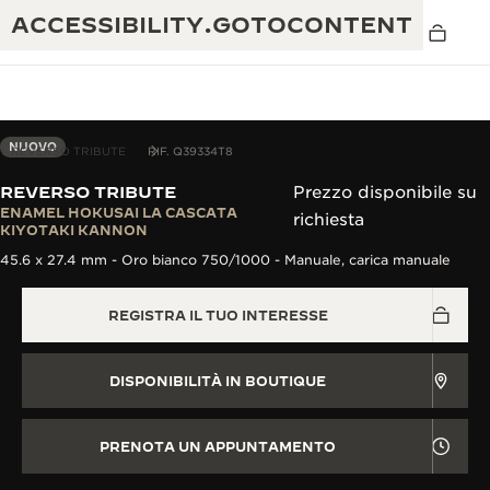
ACCESSIBILITY.GOTOCONTENT
NUOVO
REVERSO TRIBUTE
RIF. Q39334T8
REVERSO TRIBUTE
Prezzo disponibile su
THE GOLDEN RATIO MUSICAL SHOW
ENAMEL HOKUSAI LA CASCATA
richiesta
ECCELLENZA: OLTRE 190 ANNI DI TRADIZIONE
KIYOTAKI KANNON
IL REVERSO 1931 CAFÉ
45.6 x 27.4 mm - Oro bianco 750/1000 - Manuale, carica manuale
CREATIVITÀ: OLTRE 430 BREVETTI
GARANZIA JAEGER-LECOULTRE
INGEGNO: OLTRE 1.400 CALIBRI
REGISTRA IL TUO INTERESSE
GARANZIA DEI SEGNATEMPO
MOSTRA “THE PERPETUAL
MAESTRIA: 108 MESTIERI
TIMEKEEPER”
DISPONIBILITÀ IN BOUTIQUE
GARANZIA ATMOS
THE DREAM SHAPER
PRENOTA UN APPUNTAMENTO
REVERSO STORIES