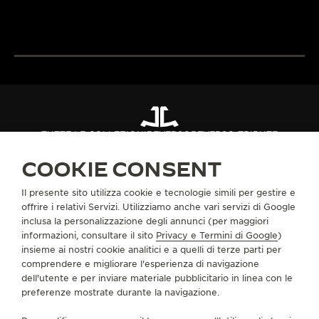
e maestria tecnica.
all’avanguardia.
SCOPRIRE DI PIÙ
SCOPRIRE DI PIÙ
TUTTE LE COLLEZIONI
REVERSO
REVERSO TRIBUTE
RIF. Q39334T8
COOKIE CONSENT
Il presente sito utilizza cookie e tecnologie simili per gestire e
INFORMAZIONI SU DI NOI
offrire i relativi Servizi. Utilizziamo anche vari servizi di Google
inclusa la personalizzazione degli annunci (per maggiori
informazioni, consultare il sito
Privacy e Termini di Google
)
SERVIZI
insieme ai nostri cookie analitici e a quelli di terze parti per
comprendere e migliorare l'esperienza di navigazione
CONTATTI
dell'utente e per inviare materiale pubblicitario in linea con le
preferenze mostrate durante la navigazione.
CI SEGUA