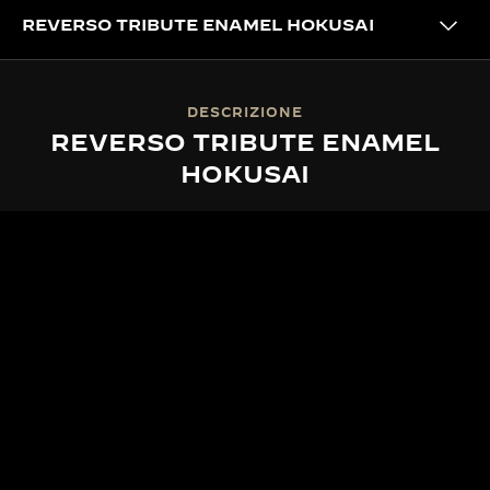
REVERSO TRIBUTE ENAMEL HOKUSAI
DESCRIZIONE
REVERSO TRIBUTE ENAMEL
HOKUSAI
MAESTRIA ARTIGIANALE
80 ORE DI PITTURA IN
MINIATURA
I dipinti in smalto in miniatura sono stati eseguiti
con la cosiddetta “tecnica di Ginevra”, che prevede
almeno 14 strati di smalto, ciascuno cotto a 800°C,
per un totale di 80 ore di meticoloso lavoro. Lo