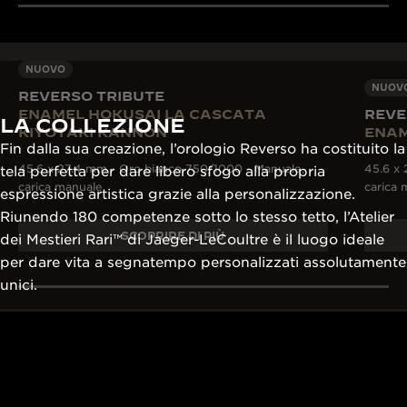
NUOVO
NUOV
REVERSO TRIBUTE
ENAMEL HOKUSAI LA CASCATA
REVE
LA COLLEZIONE
KIYOTAKI KANNON
ENAM
Fin dalla sua creazione, l’orologio Reverso ha costituito la
45.6 x 27.4 mm - Oro bianco 750/1000 - Manuale,
45.6 x 
tela perfetta per dare libero sfogo alla propria
carica manuale
carica 
espressione artistica grazie alla personalizzazione.
Riunendo 180 competenze sotto lo stesso tetto, l’Atelier
SCOPRIRE DI PIÙ
dei Mestieri Rari™ di Jaeger-LeCoultre è il luogo ideale
per dare vita a segnatempo personalizzati assolutamente
OLTRE 430
unici.
BREVETTI
OLTRE 190 ANNI DI
Gli ingegneri e i
TRADIZIONE
della Manifattur
Dal 1833, la ricerca
loro passione e l
LA GRANDE MAISON
dell’eccellenza di Jaeger-
esperienza per 
L’OROLOGIAIO DEGLI