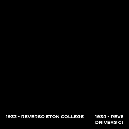
cui il Reverso “Indian Beauty” del 1936.
1933 - REVERSO ETON COLLEGE
1934 - REVER
DRIVERS CLU