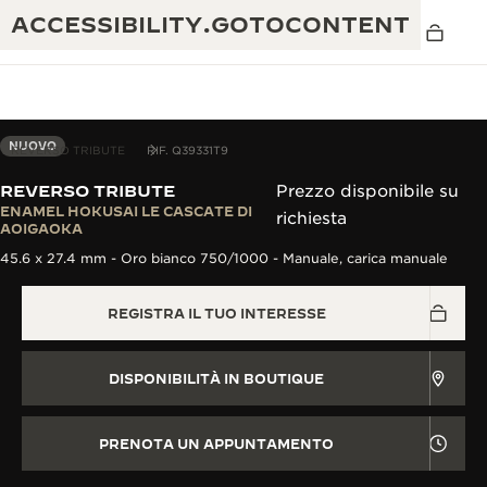
ACCESSIBILITY.GOTOCONTENT
NUOVO
REVERSO TRIBUTE
RIF. Q39331T9
REVERSO TRIBUTE
Prezzo disponibile su
THE GOLDEN RATIO MUSICAL SHOW
ENAMEL HOKUSAI LE CASCATE DI
richiesta
ECCELLENZA: OLTRE 190 ANNI DI TRADIZIONE
AOIGAOKA
IL REVERSO 1931 CAFÉ
45.6 x 27.4 mm - Oro bianco 750/1000 - Manuale, carica manuale
CREATIVITÀ: OLTRE 430 BREVETTI
GARANZIA JAEGER-LECOULTRE
INGEGNO: OLTRE 1.400 CALIBRI
REGISTRA IL TUO INTERESSE
GARANZIA DEI SEGNATEMPO
MOSTRA “THE PERPETUAL
MAESTRIA: 108 MESTIERI
TIMEKEEPER”
DISPONIBILITÀ IN BOUTIQUE
GARANZIA ATMOS
THE DREAM SHAPER
PRENOTA UN APPUNTAMENTO
REVERSO STORIES