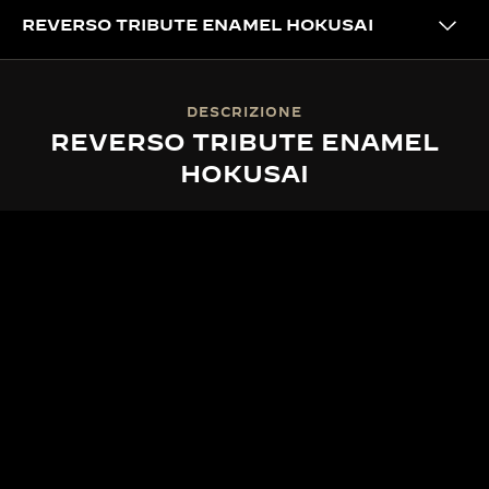
REVERSO TRIBUTE ENAMEL HOKUSAI
DESCRIZIONE
REVERSO TRIBUTE ENAMEL
HOKUSAI
MAESTRIA ARTIGIANALE
80 ORE DI PITTURA IN
MINIATURA
I dipinti in smalto in miniatura sono stati eseguiti
con la cosiddetta “tecnica di Ginevra”, che prevede
almeno 14 strati di smalto, ciascuno cotto a 800°C,
per un totale di 80 ore di meticoloso lavoro. Lo