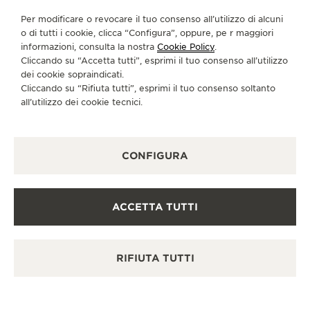
CI SEGUA
Per modificare o revocare il tuo consenso all’utilizzo di alcuni
o di tutti i cookie, clicca “Configura”, oppure, pe r maggiori
VAI ALLA PAGINA INSTAGRAM DI JAEGER-LE
VAI ALLA PAGINA LINKEDIN DI JAEGER
VAI ALLA PAGINA FACEBOOK DI J
VAI ALLA PAGINA YOUTUBE 
VAI ALLA PAGINA TWIT
VAI ALLA PAGINA 
informazioni, consulta la nostra
Cookie Policy
.
Cliccando su “Accetta tutti”, esprimi il tuo consenso all’utilizzo
ISCRIVERSI ALLA NEWSLETTER
dei cookie sopraindicati.
Cliccando su “Rifiuta tutti”, esprimi il tuo consenso soltanto
all’utilizzo dei cookie tecnici.
STAMPA
CONFIGURA
POLICY SULLA PRIVACY
CONDIZIONI D'USO
CONDIZIONI DI VENDITA
ACCETTA TUTTI
INFORMATIVA SUI COOKIE
DICHIARAZIONE DI ACCESSIBILITÀ - WCAG
GESTISCI LA MIA ACCESSIBILITÀ
RIFIUTA TUTTI
MODULO DI RECESSO
COPYRIGHT JAEGER-LECOULTRE 2026
REVERSO TRIBUTE
ENAMEL HOKUSAI LE CASCATE 
VERSIONE 102.34.2
RE
Prezzo disponibile su richiesta