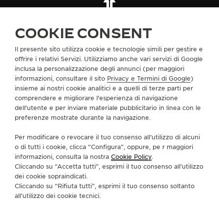
TUTTE LE COLLEZIONI
REVERSO
REVERSO ONE
RIF. Q3292324
COOKIE CONSENT
Il presente sito utilizza cookie e tecnologie simili per gestire e
INFORMAZIONI SU DI NOI
offrire i relativi Servizi. Utilizziamo anche vari servizi di Google
inclusa la personalizzazione degli annunci (per maggiori
informazioni, consultare il sito
Privacy e Termini di Google
)
SERVIZI
insieme ai nostri cookie analitici e a quelli di terze parti per
comprendere e migliorare l'esperienza di navigazione
CONTATTI
dell'utente e per inviare materiale pubblicitario in linea con le
preferenze mostrate durante la navigazione.
CI SEGUA
Per modificare o revocare il tuo consenso all’utilizzo di alcuni
o di tutti i cookie, clicca “Configura”, oppure, pe r maggiori
VAI ALLA PAGINA INSTAGRAM DI JAEGER-LE
VAI ALLA PAGINA LINKEDIN DI JAEGER
VAI ALLA PAGINA FACEBOOK DI J
VAI ALLA PAGINA YOUTUBE 
VAI ALLA PAGINA TWIT
VAI ALLA PAGINA 
informazioni, consulta la nostra
Cookie Policy
.
Cliccando su “Accetta tutti”, esprimi il tuo consenso all’utilizzo
ISCRIVERSI ALLA NEWSLETTER
dei cookie sopraindicati.
Cliccando su “Rifiuta tutti”, esprimi il tuo consenso soltanto
all’utilizzo dei cookie tecnici.