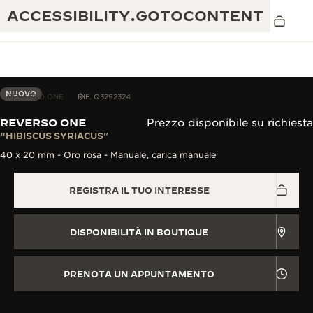
ACCESSIBILITY.GOTOCONTENT
NUOVO
REVERSO ONE
RIF. Q3292324
REVERSO ONE
Prezzo disponibile su richiesta
THE GOLDEN RATIO MUSICAL SHOW
“HIBISCUS SYRIACUS”
ECCELLENZA: OLTRE 190 ANNI DI TRADIZIONE
40 x 20 mm - Oro rosa - Manuale, carica manuale
IL REVERSO 1931 CAFÉ
CREATIVITÀ: OLTRE 430 BREVETTI
REGISTRA IL TUO INTERESSE
GARANZIA JAEGER-LECOULTRE
INGEGNO: OLTRE 1.400 CALIBRI
GARANZIA DEI SEGNATEMPO
MOSTRA “THE PERPETUAL
MAESTRIA: 108 MESTIERI
DISPONIBILITÀ IN BOUTIQUE
TIMEKEEPER”
GARANZIA ATMOS
THE DREAM SHAPER
PRENOTA UN APPUNTAMENTO
REVERSO STORIES