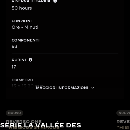
RISERVA DI CARICA
50 hours
FUNZIONI
Ore - Minuti
COMPONENTI
93
RUBINI
17
DIAMETRO
13 x 15,20 mm
MAGGIORI INFORMAZIONI
NUOVO
NUOV
REVERSO ONE
REVE
SERIE LA VALLÉE DES
“HIBISCUS SYRIACUS”
“HIB