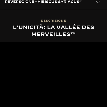
REVERSO ONE “HIBISCUS SYRIACUS”
DESCRIZIONE
L’UNICITÀ: LA VALLÉE DES
MERVEILLES™
LA VALLÉE DES MERVEILLES™
L’ESSENZA DELLA VALLÉE DES
MERVEILLES™
Radicata nella serena Vallée de Joux, la Grande
Maison trae profonda ispirazione dai ritmi in
continuo mutamento della natura. Il culmine di
questo legame è La Vallée des Merveilles™, una
serie esclusiva di segnatempo in edizione limitata,