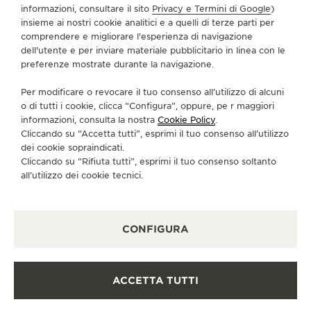
informazioni, consultare il sito
Privacy e Termini di Google
)
SERVIZI
insieme ai nostri cookie analitici e a quelli di terze parti per
comprendere e migliorare l'esperienza di navigazione
CONTATTI
dell'utente e per inviare materiale pubblicitario in linea con le
preferenze mostrate durante la navigazione.
CI SEGUA
Per modificare o revocare il tuo consenso all’utilizzo di alcuni
o di tutti i cookie, clicca “Configura”, oppure, pe r maggiori
VAI ALLA PAGINA INSTAGRAM DI JAEGER-LE
VAI ALLA PAGINA LINKEDIN DI JAEGER
VAI ALLA PAGINA FACEBOOK DI J
VAI ALLA PAGINA YOUTUBE 
VAI ALLA PAGINA TWIT
VAI ALLA PAGINA 
informazioni, consulta la nostra
Cookie Policy
.
Cliccando su “Accetta tutti”, esprimi il tuo consenso all’utilizzo
ISCRIVERSI ALLA NEWSLETTER
dei cookie sopraindicati.
Cliccando su “Rifiuta tutti”, esprimi il tuo consenso soltanto
all’utilizzo dei cookie tecnici.
STAMPA
CONFIGURA
POLICY SULLA PRIVACY
CONDIZIONI D'USO
CONDIZIONI DI VENDITA
ACCETTA TUTTI
INFORMATIVA SUI COOKIE
DICHIARAZIONE DI ACCESSIBILITÀ - WCAG