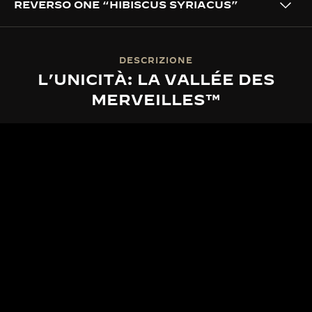
REVERSO ONE “HIBISCUS SYRIACUS”
DESCRIZIONE
L’UNICITÀ: LA VALLÉE DES
MERVEILLES™
LA VALLÉE DES MERVEILLES™
LO SPIRITO DELLA VALLÉE DES
MERVEILLES™
Traendo profonda ispirazione dai ritmi in continuo
mutamento della natura, la Grande Maison affonda
le proprie radici nella quiete della Vallée de Joux.
Da questo legame nasce La Vallée des Merveilles™,
una serie esclusiva di segnatempo in edizione