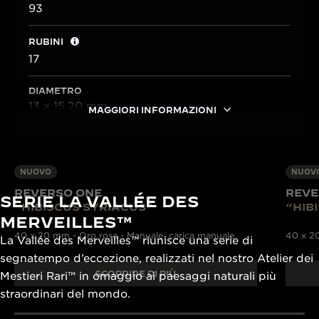
93
RUBINI
17
DIAMETRO
13 x 15,20 mm
MAGGIORI INFORMAZIONI
NUOVO
NUOV
REVERSO ONE
REVE
SERIE LA VALLÉE DES
“HIBISCUS SYRIACUS”
“HIB
MERVEILLES™
40 x 20 mm - Oro rosa - Manuale, carica manuale
40 x 20
La Vallée des Merveilles™ riunisce una serie di
segnatempo d’eccezione, realizzati nel nostro Atelier dei
SCOPRIRE DI PIÙ
Mestieri Rari™ in omaggio ai paesaggi naturali più
straordinari del mondo.
OLTRE 430