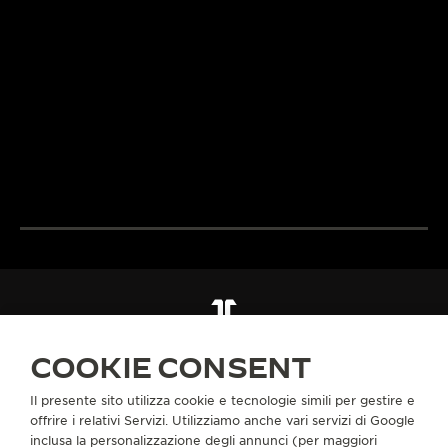
BREVETTI
OLTRE 190 ANNI DI
Gli ingegneri e i
TRADIZIONE
della Manifattur
Dal 1833, la ricerca
loro passione e l
LA GRANDE MAISON
dell’eccellenza di Jaeger-
esperienza per 
L’OROLOGIAIO DEGLI
LeCoultre coniuga creatività
complicazioni
OROLOGIAI™
e maestria tecnica.
all’avanguardia.
SCOPRIRE DI PIÙ
SCOPRIRE DI PIÙ
TUTTE LE COLLEZIONI
REVERSO
REVERSO ONE
RIF. Q3292424
COOKIE CONSENT
Il presente sito utilizza cookie e tecnologie simili per gestire e
INFORMAZIONI SU DI NOI
offrire i relativi Servizi. Utilizziamo anche vari servizi di Google
inclusa la personalizzazione degli annunci (per maggiori