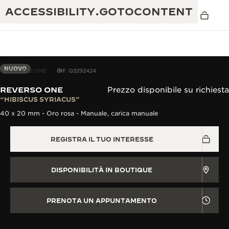
ACCESSIBILITY.GOTOCONTENT
NUOVO
REVERSO ONE
RIF. Q3292424
REVERSO ONE
Prezzo disponibile su richiesta
THE GOLDEN RATIO MUSICAL SHOW
“HIBISCUS SYRIACUS”
ECCELLENZA: OLTRE 190 ANNI DI TRADIZIONE
40 x 20 mm - Oro rosa - Manuale, carica manuale
IL REVERSO 1931 CAFÉ
CREATIVITÀ: OLTRE 430 BREVETTI
REGISTRA IL TUO INTERESSE
GARANZIA JAEGER-LECOULTRE
INGEGNO: OLTRE 1.400 CALIBRI
GARANZIA DEI SEGNATEMPO
MOSTRA “THE PERPETUAL
MAESTRIA: 108 MESTIERI
DISPONIBILITÀ IN BOUTIQUE
TIMEKEEPER”
GARANZIA ATMOS
THE DREAM SHAPER
PRENOTA UN APPUNTAMENTO
REVERSO STORIES