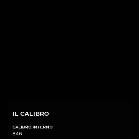
IL CALIBRO
CALIBRO DI MANIFATTURA 846
In linea con la bellezza dei Mestieri Rari™, l’orologio
è animato dal Calibro di Manifattura 846. Con una
riserva di carica di 50 ore, il movimento a carica
manuale è composto da 93 componenti e
sagomato per adattarsi perfettamente alla cassa
rettangolare del Reverso One.
IL CALIBRO
CALIBRO INTERNO
846