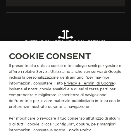
TUTTE LE COLLEZIONI
THE COLLECTIBLES
THE COLLECTIBLES CAPSULE IV
RIF. QVEDUO11
COOKIE CONSENT
Il presente sito utilizza cookie e tecnologie simili per gestire e
INFORMAZIONI SU DI NOI
offrire i relativi Servizi. Utilizziamo anche vari servizi di Google
inclusa la personalizzazione degli annunci (per maggiori
informazioni, consultare il sito
Privacy e Termini di Google
)
SERVIZI
insieme ai nostri cookie analitici e a quelli di terze parti per
comprendere e migliorare l'esperienza di navigazione
dell'utente e per inviare materiale pubblicitario in linea con le
CONTATTI
preferenze mostrate durante la navigazione.
CI SEGUA
Per modificare o revocare il tuo consenso all’utilizzo di alcuni
o di tutti i cookie, clicca “Configura”, oppure, pe r maggiori
VAI ALLA PAGINA INSTAGRAM DI JAEGER-LE
VAI ALLA PAGINA LINKEDIN DI JAEGER
VAI ALLA PAGINA FACEBOOK DI J
VAI ALLA PAGINA YOUTUBE 
VAI ALLA PAGINA TWIT
VAI ALLA PAGINA 
informazioni, consulta la nostra
Cookie Policy
.