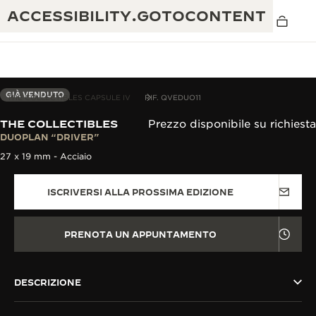
ACCESSIBILITY.GOTOCONTENT
GIÀ VENDUTO
THE COLLECTIBLES CAPSULE IV
RIF. QVEDUO11
THE COLLECTIBLES
Prezzo disponibile su richiesta
THE GOLDEN RATIO MUSICAL SHOW
DUOPLAN “DRIVER”
ECCELLENZA: OLTRE 190 ANNI DI TRADIZIONE
27 x 19 mm - Acciaio
IL REVERSO 1931 CAFÉ
CREATIVITÀ: OLTRE 430 BREVETTI
ISCRIVERSI ALLA PROSSIMA EDIZIONE
GARANZIA JAEGER-LECOULTRE
INGEGNO: OLTRE 1.400 CALIBRI
GARANZIA DEI SEGNATEMPO
MOSTRA “THE PERPETUAL
MAESTRIA: 108 MESTIERI
PRENOTA UN APPUNTAMENTO
TIMEKEEPER”
GARANZIA ATMOS
THE DREAM SHAPER
DESCRIZIONE
REVERSO STORIES