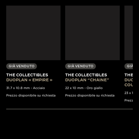
GIÀ VENDUTO
GIÀ VENDUTO
GIÀ V
THE COLLECTIBLES
THE COLLECTIBLES
THE C
DUOPLAN « EMPIRE »
DUOPLAN “CHAINE”
DUOPL
COULI
31.7 x 10.8 mm - Acciaio
22 x 10 mm - Oro giallo
23 x 13 m
Prezzo disponibile su richiesta
Prezzo disponibile su richiesta
Prezzo di