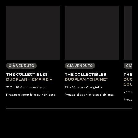
GIÀ VENDUTO
GIÀ VENDUTO
GIÀ V
THE COLLECTIBLES
THE COLLECTIBLES
THE C
DUOPLAN « EMPIRE »
DUOPLAN “CHAINE”
DUOPL
COULI
31.7 x 10.8 mm - Acciaio
22 x 10 mm - Oro giallo
23 x 13 m
Prezzo disponibile su richiesta
Prezzo disponibile su richiesta
Prezzo di