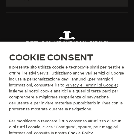
TUTTE LE COLLEZIONI
THE COLLECTIBLES
THE COLLECTIBLES CAPSULE IV
RIF. QVEDUO05
COOKIE CONSENT
Il presente sito utilizza cookie e tecnologie simili per gestire e
INFORMAZIONI SU DI NOI
offrire i relativi Servizi. Utilizziamo anche vari servizi di Google
inclusa la personalizzazione degli annunci (per maggiori
informazioni, consultare il sito
Privacy e Termini di Google
)
SERVIZI
insieme ai nostri cookie analitici e a quelli di terze parti per
comprendere e migliorare l'esperienza di navigazione
dell'utente e per inviare materiale pubblicitario in linea con le
CONTATTI
preferenze mostrate durante la navigazione.
CI SEGUA
Per modificare o revocare il tuo consenso all’utilizzo di alcuni
o di tutti i cookie, clicca “Configura”, oppure, pe r maggiori
VAI ALLA PAGINA INSTAGRAM DI JAEGER-LE
VAI ALLA PAGINA LINKEDIN DI JAEGER
VAI ALLA PAGINA FACEBOOK DI J
VAI ALLA PAGINA YOUTUBE 
VAI ALLA PAGINA TWIT
VAI ALLA PAGINA 
informazioni, consulta la nostra
Cookie Policy
.