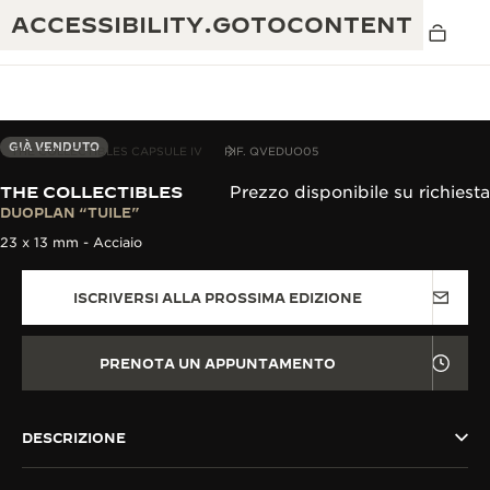
ACCESSIBILITY.GOTOCONTENT
GIÀ VENDUTO
THE COLLECTIBLES CAPSULE IV
RIF. QVEDUO05
THE COLLECTIBLES
Prezzo disponibile su richiesta
THE GOLDEN RATIO MUSICAL SHOW
DUOPLAN “TUILE”
ECCELLENZA: OLTRE 190 ANNI DI TRADIZIONE
23 x 13 mm - Acciaio
IL REVERSO 1931 CAFÉ
CREATIVITÀ: OLTRE 430 BREVETTI
ISCRIVERSI ALLA PROSSIMA EDIZIONE
GARANZIA JAEGER-LECOULTRE
INGEGNO: OLTRE 1.400 CALIBRI
GARANZIA DEI SEGNATEMPO
MOSTRA “THE PERPETUAL
MAESTRIA: 108 MESTIERI
PRENOTA UN APPUNTAMENTO
TIMEKEEPER”
GARANZIA ATMOS
THE DREAM SHAPER
DESCRIZIONE
REVERSO STORIES